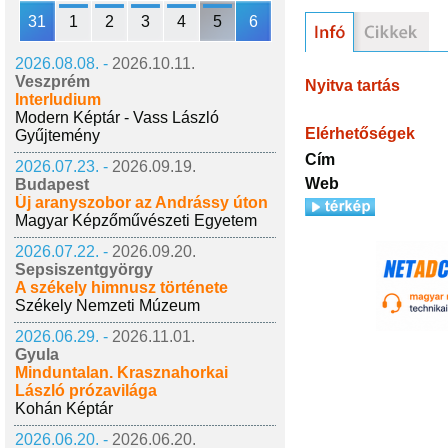
31
1
2
3
4
5
6
2026.08.08. -
2026.10.11.
Veszprém
Nyitva tartás
Interludium
Modern Képtár - Vass László
Elérhetőségek
Gyűjtemény
Cím
2026.07.23. -
2026.09.19.
Web
Budapest
Új aranyszobor az Andrássy úton
Magyar Képzőművészeti Egyetem
2026.07.22. -
2026.09.20.
Sepsiszentgyörgy
A székely himnusz története
Székely Nemzeti Múzeum
2026.06.29. -
2026.11.01.
Gyula
Minduntalan. Krasznahorkai
László prózavilága
Kohán Képtár
2026.06.20. -
2026.06.20.