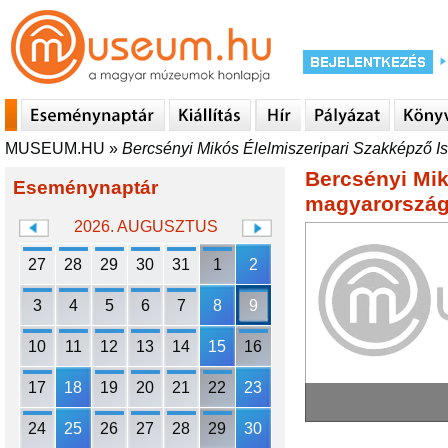
MUSEUM.HU
»
Bercsényi Mikós Élelmiszeripari Szakképző 
Bercsényi Mik
Eseménynaptár
magyarország
2026. AUGUSZTUS
27
28
29
30
31
1
2
3
4
5
6
7
8
9
10
11
12
13
14
15
16
17
18
19
20
21
22
23
24
25
26
27
28
29
30