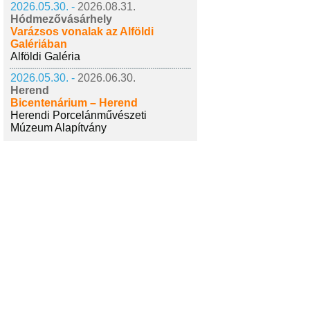
2026.05.30. -
2026.08.31.
Hódmezővásárhely
Varázsos vonalak az Alföldi
Galériában
Alföldi Galéria
2026.05.30. -
2026.06.30.
Herend
Bicentenárium – Herend
Herendi Porcelánművészeti
Múzeum Alapítvány