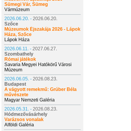
Sümegi Vár, Sümeg
Vármúzeum
2026.06.20. -
2026.06.20.
Szőce
Múzeumok Éjszakája 2026 - Lápok
Háza, Szőce
Lápok Háza
2026.06.11. -
2027.06.27.
Szombathely
Római játékok
Savaria Megyei Hatókörű Városi
Múzeum
2026.06.05. -
2026.08.23.
Budapest
A vágyott remekmű: Grúber Béla
művészete
Magyar Nemzeti Galéria
2026.05.31. -
2026.08.23.
Hódmezővásárhely
Varázsos vonalak
Alföldi Galéria