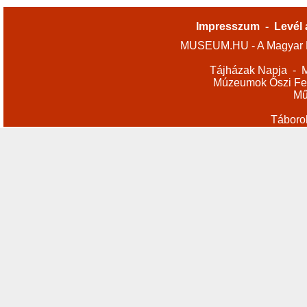
Impresszum
-
Levél 
MUSEUM.HU - A Magyar M
Tájházak Napja
-
M
Múzeumok Őszi Fes
Mű
Táboro