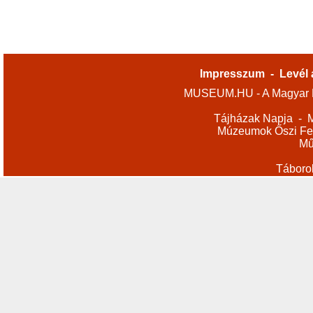
Impresszum
-
Levél 
MUSEUM.HU - A Magyar M
Tájházak Napja
-
M
Múzeumok Őszi Fes
Mű
Táboro