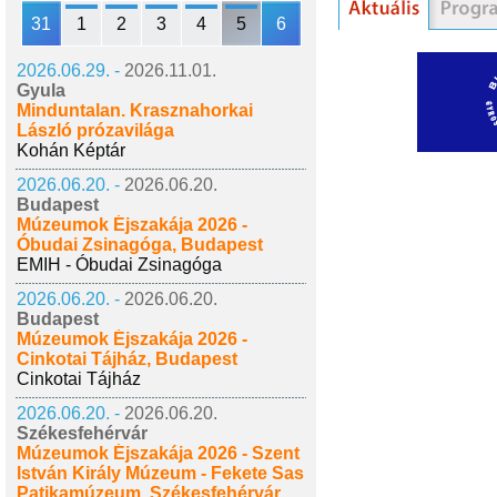
31
1
2
3
4
5
6
2026.06.29. -
2026.11.01.
Gyula
Minduntalan. Krasznahorkai
László prózavilága
Kohán Képtár
2026.06.20. -
2026.06.20.
Budapest
Múzeumok Éjszakája 2026 -
Óbudai Zsinagóga, Budapest
EMIH - Óbudai Zsinagóga
2026.06.20. -
2026.06.20.
Budapest
Múzeumok Éjszakája 2026 -
Cinkotai Tájház, Budapest
Cinkotai Tájház
2026.06.20. -
2026.06.20.
Székesfehérvár
Múzeumok Éjszakája 2026 - Szent
István Király Múzeum - Fekete Sas
Patikamúzeum, Székesfehérvár