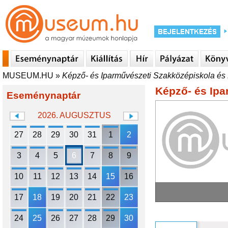
MUSEUM.HU
»
Képző- és Iparművészeti Szakközépiskola és
Képző- és Ipa
Eseménynaptár
2026. AUGUSZTUS
27
28
29
30
31
1
2
3
4
5
6
7
8
9
10
11
12
13
14
15
16
17
18
19
20
21
22
23
24
25
26
27
28
29
30