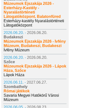
Múzeumok Éjszakája 2026 -
Esterházy-Kastély -
Nyaralástörténeti
Látogatóközpont, Balatonfüred
Esterházy-kastély Nyaralástörténeti
Látogatóközpont
2026.06.20. -
2026.06.20.
Budakeszi
Múzeumok Éjszakája 2026 - Ívfény
Múzeum, Budakeszi, Budakeszi
Ívfény Múzeum
2026.06.20. -
2026.06.20.
Szőce
Múzeumok Éjszakája 2026 - Lápok
Háza, Szőce
Lápok Háza
2026.06.11. -
2027.06.27.
Szombathely
Római játékok
Savaria Megyei Hatókörű Városi
Múzeum
2026.06.05. -
2026.08.23.