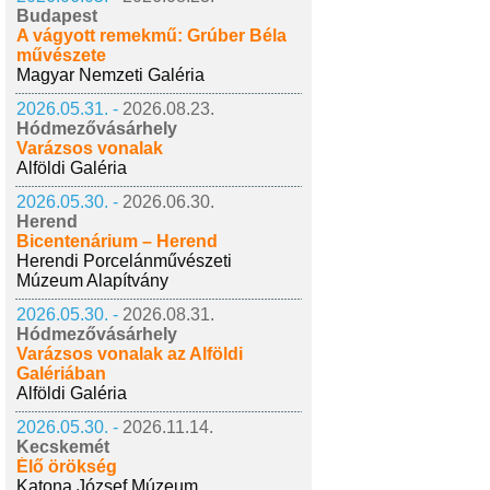
Budapest
A vágyott remekmű: Grúber Béla
művészete
Magyar Nemzeti Galéria
2026.05.31. -
2026.08.23.
Hódmezővásárhely
Varázsos vonalak
Alföldi Galéria
2026.05.30. -
2026.06.30.
Herend
Bicentenárium – Herend
Herendi Porcelánművészeti
Múzeum Alapítvány
2026.05.30. -
2026.08.31.
Hódmezővásárhely
Varázsos vonalak az Alföldi
Galériában
Alföldi Galéria
2026.05.30. -
2026.11.14.
Kecskemét
Élő örökség
Katona József Múzeum