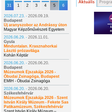
31
1
2
3
4
5
6
2026.07.23. -
2026.09.19.
Budapest
Új aranyszobor az Andrássy úton
Magyar Képzőművészeti Egyetem
2026.06.29. -
2026.11.01.
Gyula
Minduntalan. Krasznahorkai
László prózavilága
Kohán Képtár
2026.06.20. -
2026.06.20.
Budapest
Múzeumok Éjszakája 2026 -
Óbudai Zsinagóga, Budapest
EMIH - Óbudai Zsinagóga
2026.06.20. -
2026.06.20.
Székesfehérvár
Múzeumok Éjszakája 2026 - Szent
István Király Múzeum - Fekete Sas
Patikamúzeum, Székesfehérvár
Szent István Király Múzeum –