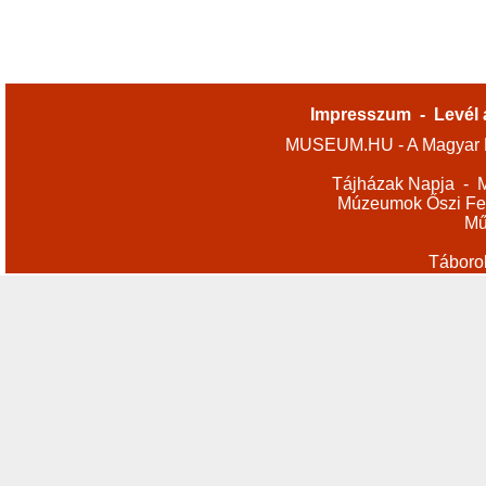
Impresszum
-
Levél 
MUSEUM.HU - A Magyar M
Tájházak Napja
-
M
Múzeumok Őszi Fes
Mű
Táboro