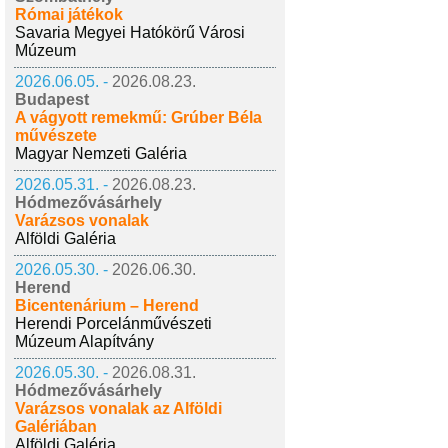
Római játékok
Savaria Megyei Hatókörű Városi
Múzeum
2026.06.05. -
2026.08.23.
Budapest
A vágyott remekmű: Grúber Béla
művészete
Magyar Nemzeti Galéria
2026.05.31. -
2026.08.23.
Hódmezővásárhely
Varázsos vonalak
Alföldi Galéria
2026.05.30. -
2026.06.30.
Herend
Bicentenárium – Herend
Herendi Porcelánművészeti
Múzeum Alapítvány
2026.05.30. -
2026.08.31.
Hódmezővásárhely
Varázsos vonalak az Alföldi
Galériában
Alföldi Galéria