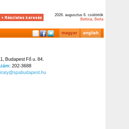
2026. augusztus 6. csütörtök
Bettina, Berta
1, Budapest Fő u. 84.
szám:
202-3688
iraly@spabudapest.hu