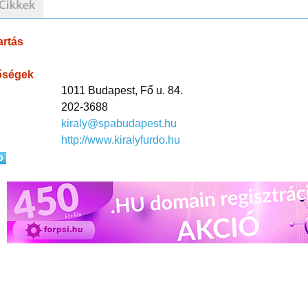
artás
őségek
1011 Budapest, Fő u. 84.
202-3688
kiraly@spabudapest.hu
http://www.kiralyfurdo.hu