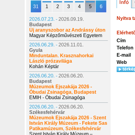
31
1
2
3
4
5
6
Nyitva t
2026.07.23. -
2026.09.19.
Budapest
Új aranyszobor az Andrássy úton
Elérhet
Magyar Képzőművészeti Egyetem
Cím
2026.06.29. -
2026.11.01.
Telefon
Gyula
E-mail
Minduntalan. Krasznahorkai
László prózavilága
Web
Kohán Képtár
2026.06.20. -
2026.06.20.
Budapest
Múzeumok Éjszakája 2026 -
Óbudai Zsinagóga, Budapest
EMIH - Óbudai Zsinagóga
2026.06.20. -
2026.06.20.
Székesfehérvár
Múzeumok Éjszakája 2026 - Szent
István Király Múzeum - Fekete Sas
Patikamúzeum, Székesfehérvár
Szent István Király Múzeum –