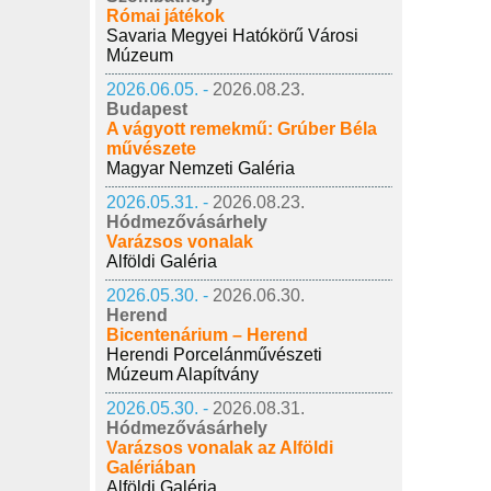
Római játékok
Savaria Megyei Hatókörű Városi
Múzeum
2026.06.05. -
2026.08.23.
Budapest
A vágyott remekmű: Grúber Béla
művészete
Magyar Nemzeti Galéria
2026.05.31. -
2026.08.23.
Hódmezővásárhely
Varázsos vonalak
Alföldi Galéria
2026.05.30. -
2026.06.30.
Herend
Bicentenárium – Herend
Herendi Porcelánművészeti
Múzeum Alapítvány
2026.05.30. -
2026.08.31.
Hódmezővásárhely
Varázsos vonalak az Alföldi
Galériában
Alföldi Galéria