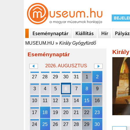
MUSEUM.HU
»
Király Gyógyfürdő
Királ
Eseménynaptár
2026. AUGUSZTUS
27
28
29
30
31
1
2
3
4
5
6
7
8
9
10
11
12
13
14
15
16
17
18
19
20
21
22
23
24
25
26
27
28
29
30