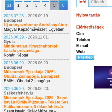
31
1
2
3
4
5
6
Nyitva tartás
2026.07.23. -
2026.09.19.
Budapest
Új aranyszobor az Andrássy úton
Elérhetőségek
Magyar Képzőművészeti Egyetem
Cím
2026.06.29. -
2026.11.01.
Telefon
Gyula
E-mail
Minduntalan. Krasznahorkai
László prózavilága
Web
Kohán Képtár
2026.06.20. -
2026.06.20.
Budapest
Múzeumok Éjszakája 2026 -
Óbudai Zsinagóga, Budapest
EMIH - Óbudai Zsinagóga
2026.06.20. -
2026.06.20.
Székesfehérvár
Múzeumok Éjszakája 2026 - Szent
István Király Múzeum - Fekete Sas
Patikamúzeum, Székesfehérvár
Szent István Király Múzeum –