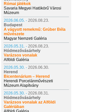
Római játékok
Savaria Megyei Hatókörű Városi
Múzeum
2026.06.05. -
2026.08.23.
Budapest
A vágyott remekmű: Grúber Béla
művészete
Magyar Nemzeti Galéria
2026.05.31. -
2026.08.23.
Hódmezővásárhely
Varázsos vonalak
Alföldi Galéria
2026.05.30. -
2026.06.30.
Herend
Bicentenárium – Herend
Herendi Porcelánművészeti
Múzeum Alapítvány
2026.05.30. -
2026.08.31.
Hódmezővásárhely
Varázsos vonalak az Alföldi
Galériában
Alföldi Galéria