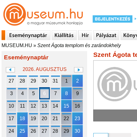
MUSEUM.HU
»
Szent Ágota templom és zarándokhely
Szent Ágota 
Eseménynaptár
2026. AUGUSZTUS
27
28
29
30
31
1
2
3
4
5
6
7
8
9
10
11
12
13
14
15
16
17
18
19
20
21
22
23
24
25
26
27
28
29
30