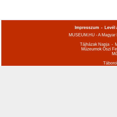
Impresszum
-
Levél 
MUSEUM.HU - A Magyar M
Tájházak Napja
-
M
Múzeumok Őszi Fes
Mű
Táboro