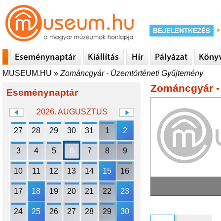
MUSEUM.HU
»
Zománcgyár - Üzemtörténeti Gyűjtemény
Zománcgyár -
Eseménynaptár
2026. AUGUSZTUS
27
28
29
30
31
1
2
3
4
5
6
7
8
9
10
11
12
13
14
15
16
17
18
19
20
21
22
23
24
25
26
27
28
29
30