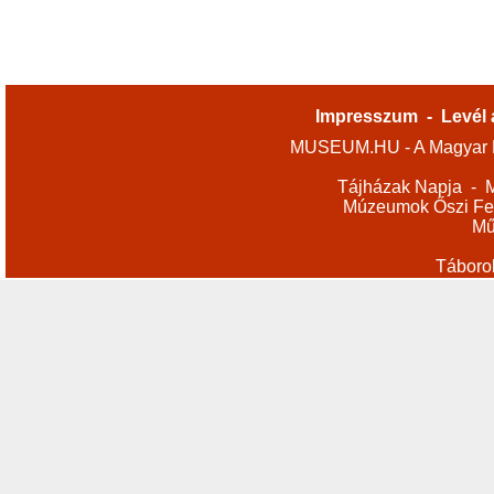
Impresszum
-
Levél 
MUSEUM.HU - A Magyar M
Tájházak Napja
-
M
Múzeumok Őszi Fes
Mű
Táboro