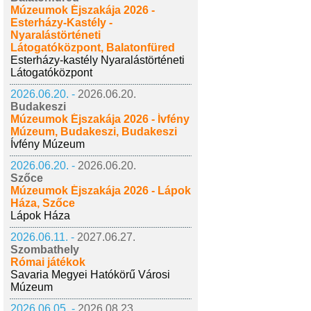
Múzeumok Éjszakája 2026 -
Esterházy-Kastély -
Nyaralástörténeti
Látogatóközpont, Balatonfüred
Esterházy-kastély Nyaralástörténeti
Látogatóközpont
2026.06.20. -
2026.06.20.
Budakeszi
Múzeumok Éjszakája 2026 - Ívfény
Múzeum, Budakeszi, Budakeszi
Ívfény Múzeum
2026.06.20. -
2026.06.20.
Szőce
Múzeumok Éjszakája 2026 - Lápok
Háza, Szőce
Lápok Háza
2026.06.11. -
2027.06.27.
Szombathely
Római játékok
Savaria Megyei Hatókörű Városi
Múzeum
2026.06.05. -
2026.08.23.