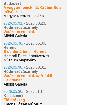
Budapest
A vágyott remekmű: Grúber Béla
művészete
Magyar Nemzeti Galéria
2026.05.31. -
2026.08.23.
Hódmezővásárhely
Varázsos vonalak
Alföldi Galéria
2026.05.30. -
2026.06.30.
Herend
Bicentenárium – Herend
Herendi Porcelánművészeti
Múzeum Alapítvány
2026.05.30. -
2026.08.31.
Hódmezővásárhely
Varázsos vonalak az Alföldi
Galériában
Alföldi Galéria
2026.05.30. -
2026.11.14.
Kecskemét
Élő örökség
Katona József Múzeum