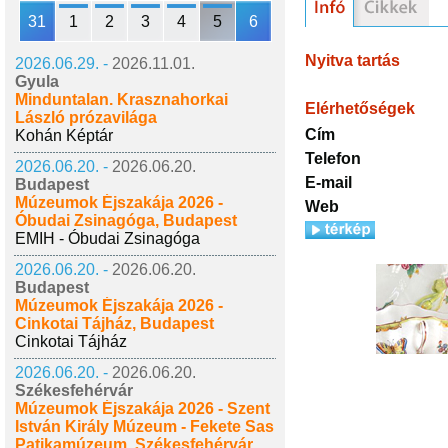
31
1
2
3
4
5
6
Nyitva tartás
2026.06.29. -
2026.11.01.
Gyula
Minduntalan. Krasznahorkai
Elérhetőségek
László prózavilága
Cím
Kohán Képtár
Telefon
2026.06.20. -
2026.06.20.
E-mail
Budapest
Múzeumok Éjszakája 2026 -
Web
Óbudai Zsinagóga, Budapest
EMIH - Óbudai Zsinagóga
2026.06.20. -
2026.06.20.
Budapest
Múzeumok Éjszakája 2026 -
Cinkotai Tájház, Budapest
Cinkotai Tájház
2026.06.20. -
2026.06.20.
Székesfehérvár
Múzeumok Éjszakája 2026 - Szent
István Király Múzeum - Fekete Sas
Patikamúzeum, Székesfehérvár