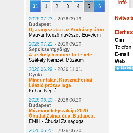
31
1
2
3
4
5
6
Nyitva t
2026.07.23. -
2026.09.19.
Budapest
Új aranyszobor az Andrássy úton
Elérhet
Magyar Képzőművészeti Egyetem
Cím
2026.07.22. -
2026.09.20.
Telefon
Sepsiszentgyörgy
E-mail
A székely himnusz története
Székely Nemzeti Múzeum
Web
2026.06.29. -
2026.11.01.
Gyula
Minduntalan. Krasznahorkai
László prózavilága
Kohán Képtár
2026.06.20. -
2026.06.20.
Budapest
Múzeumok Éjszakája 2026 -
Óbudai Zsinagóga, Budapest
EMIH - Óbudai Zsinagóga
2026.06.20. -
2026.06.20.