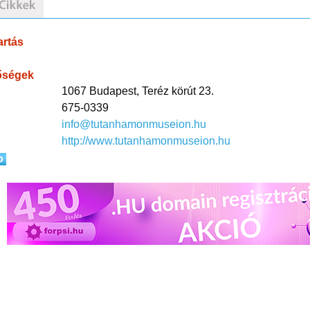
artás
őségek
1067 Budapest, Teréz körút 23.
675-0339
info@tutanhamonmuseion.hu
http://www.tutanhamonmuseion.hu