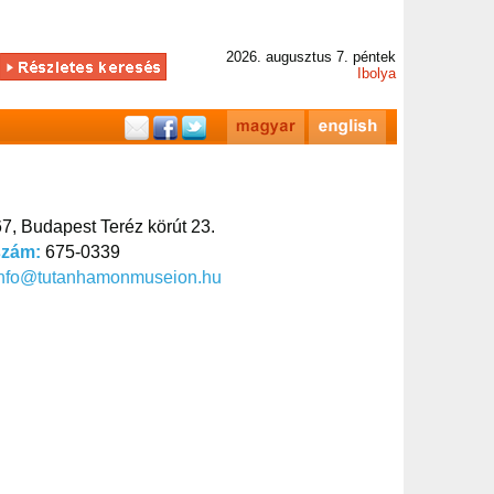
2026. augusztus 7. péntek
Ibolya
7, Budapest Teréz körút 23.
szám:
675-0339
info@tutanhamonmuseion.hu