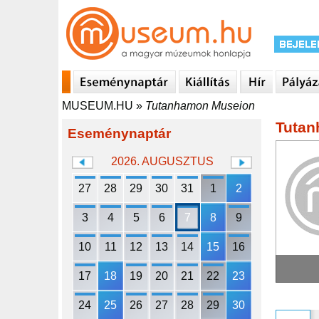
MUSEUM.HU
»
Tutanhamon Museion
Tutan
Eseménynaptár
2026. AUGUSZTUS
27
28
29
30
31
1
2
3
4
5
6
7
8
9
10
11
12
13
14
15
16
17
18
19
20
21
22
23
24
25
26
27
28
29
30