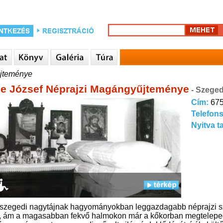
űjteménye
Lele József Néprajzi Magángyűjteménye
- Szeged
Cím:
675
Telefon
Nyitva t
szegedi nagytájnak hagyományokban leggazdagabb néprajzi szi
, ám a magasabban fekvő halmokon már a kőkorban megtelepedett