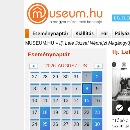
MUSEUM.HU
»
Ifj. Lele József Néprajzi Magángy
Ifj. 
Eseménynaptár
2026. AUGUSZTUS
27
28
29
30
31
1
2
3
4
5
6
7
8
9
10
11
12
13
14
15
16
17
18
19
20
21
22
23
"Tápé a 
24
25
26
27
28
29
30
számítja