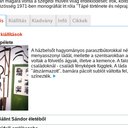
án magára vonta a szegedi művelt világ érdeklődését: írók, költő
össég 1971-ben monográfiát írt róla "Tápé története és népra
kiállítások
pélete
A házbelsőt hagyományos parasztbútorokkal népe
menyasszonyi ládát, mellette a szentsarokban az
voltak a fölvetős ágyak, illetve a kemence. A fa
családoknál - családi fényképek függtek. A láda
"átszármazott", barnára pácolt sublót váltotta fel
színezték.
álint Sándor életéből