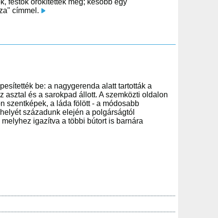
k, festők örökítették meg; később egy
jza" címmel.
sítették be: a nagygerenda alatt tartották a
 asztal és a sarokpad állott. A szemközti oldalon
lon szentképek, a láda fölött - a módosabb
 helyét századunk elején a polgárságtól
, melyhez igazítva a többi bútort is barnára