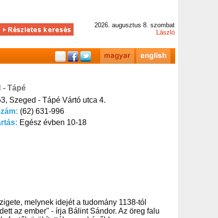
2026. augusztus 8. szombat
László
 - Tápé
3, Szeged - Tápé Vártó utca 4.
szám:
(62) 631-996
artás:
Egész évben 10-18
gete, melynek idejét a tudomány 1138-tól
 az ember" - írja Bálint Sándor. Az öreg falu