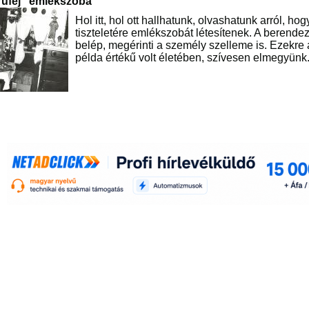
úfej" emlékszoba
Hol itt, hol ott hallhatunk, olvashatunk arról, ho
tiszteletére emlékszobát létesítenek. A berende
belép, megérinti a személy szelleme is. Ezekre
példa értékű volt életében, szívesen elmegyünk