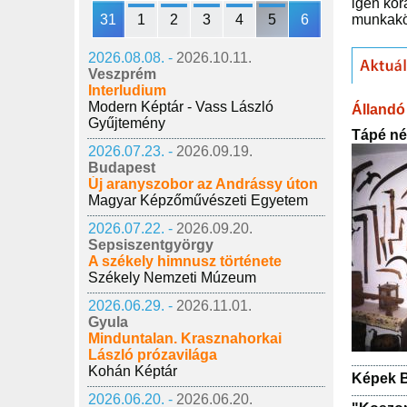
igen kor
31
1
2
3
4
5
6
munkaköz
2026.08.08. -
2026.10.11.
Veszprém
Interludium
Modern Képtár - Vass László
Állandó 
Gyűjtemény
Tápé né
2026.07.23. -
2026.09.19.
Budapest
Új aranyszobor az Andrássy úton
Magyar Képzőművészeti Egyetem
2026.07.22. -
2026.09.20.
Sepsiszentgyörgy
A székely himnusz története
Székely Nemzeti Múzeum
2026.06.29. -
2026.11.01.
Gyula
Minduntalan. Krasznahorkai
László prózavilága
Kohán Képtár
Képek B
2026.06.20. -
2026.06.20.