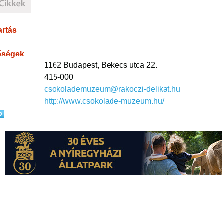
artás
őségek
1162 Budapest, Bekecs utca 22.
415-000
csokolademuzeum@rakoczi-delikat.hu
http://www.csokolade-muzeum.hu/