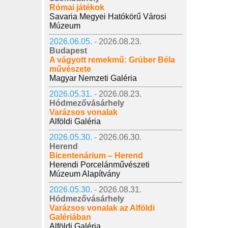
Római játékok
Savaria Megyei Hatókörű Városi
Múzeum
2026.06.05. -
2026.08.23.
Budapest
A vágyott remekmű: Grúber Béla
művészete
Magyar Nemzeti Galéria
2026.05.31. -
2026.08.23.
Hódmezővásárhely
Varázsos vonalak
Alföldi Galéria
2026.05.30. -
2026.06.30.
Herend
Bicentenárium – Herend
Herendi Porcelánművészeti
Múzeum Alapítvány
2026.05.30. -
2026.08.31.
Hódmezővásárhely
Varázsos vonalak az Alföldi
Galériában
Alföldi Galéria