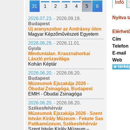
31
1
2
3
4
5
6
Nyitva t
2026.07.23. -
2026.09.19.
Budapest
Új aranyszobor az Andrássy úton
Elérhet
Magyar Képzőművészeti Egyetem
Cím
2026.06.29. -
2026.11.01.
Telefon
Gyula
E-mail
Minduntalan. Krasznahorkai
László prózavilága
Web
Kohán Képtár
2026.06.20. -
2026.06.20.
Budapest
Múzeumok Éjszakája 2026 -
Óbudai Zsinagóga, Budapest
EMIH - Óbudai Zsinagóga
2026.06.20. -
2026.06.20.
Székesfehérvár
Múzeumok Éjszakája 2026 - Szent
István Király Múzeum - Fekete Sas
Patikamúzeum, Székesfehérvár
Szent István Király Múzeum –