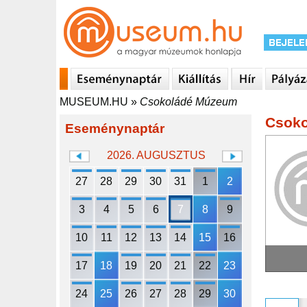
MUSEUM.HU
»
Csokoládé Múzeum
Csok
Eseménynaptár
2026. AUGUSZTUS
27
28
29
30
31
1
2
3
4
5
6
7
8
9
10
11
12
13
14
15
16
17
18
19
20
21
22
23
24
25
26
27
28
29
30