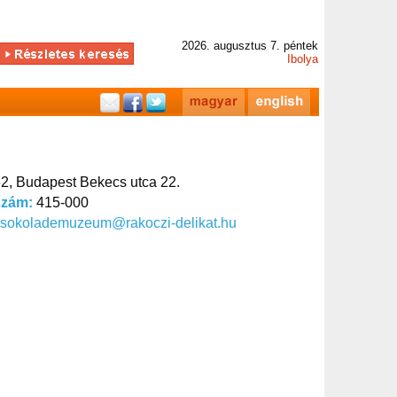
2026. augusztus 7. péntek
Ibolya
2, Budapest Bekecs utca 22.
szám:
415-000
csokolademuzeum@rakoczi-delikat.hu