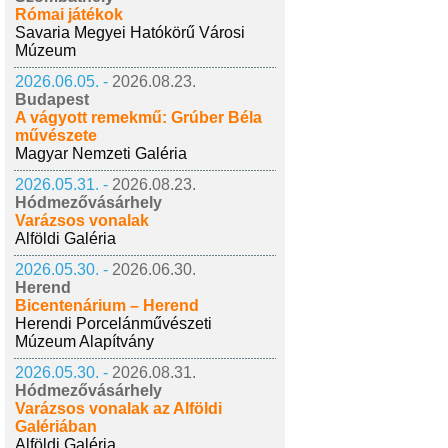
Római játékok
Savaria Megyei Hatókörű Városi
Múzeum
2026.06.05. -
2026.08.23.
Budapest
A vágyott remekmű: Grúber Béla
művészete
Magyar Nemzeti Galéria
2026.05.31. -
2026.08.23.
Hódmezővásárhely
Varázsos vonalak
Alföldi Galéria
2026.05.30. -
2026.06.30.
Herend
Bicentenárium – Herend
Herendi Porcelánművészeti
Múzeum Alapítvány
2026.05.30. -
2026.08.31.
Hódmezővásárhely
Varázsos vonalak az Alföldi
Galériában
Alföldi Galéria