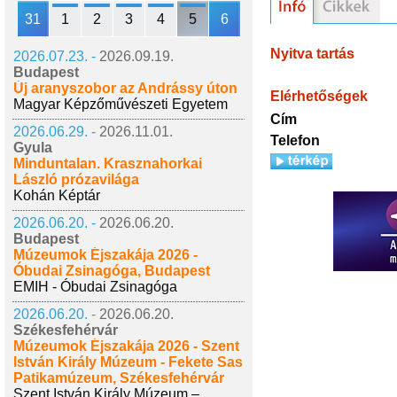
31
1
2
3
4
5
6
Nyitva tartás
2026.07.23. -
2026.09.19.
Budapest
Új aranyszobor az Andrássy úton
Elérhetőségek
Magyar Képzőművészeti Egyetem
Cím
2026.06.29. -
2026.11.01.
Telefon
Gyula
Minduntalan. Krasznahorkai
László prózavilága
Kohán Képtár
2026.06.20. -
2026.06.20.
Budapest
Múzeumok Éjszakája 2026 -
Óbudai Zsinagóga, Budapest
EMIH - Óbudai Zsinagóga
2026.06.20. -
2026.06.20.
Székesfehérvár
Múzeumok Éjszakája 2026 - Szent
István Király Múzeum - Fekete Sas
Patikamúzeum, Székesfehérvár
Szent István Király Múzeum –