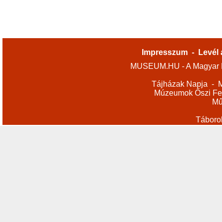
Impresszum
-
Levél 
MUSEUM.HU - A Magyar M
Tájházak Napja
-
M
Múzeumok Őszi Fes
Mű
Táboro