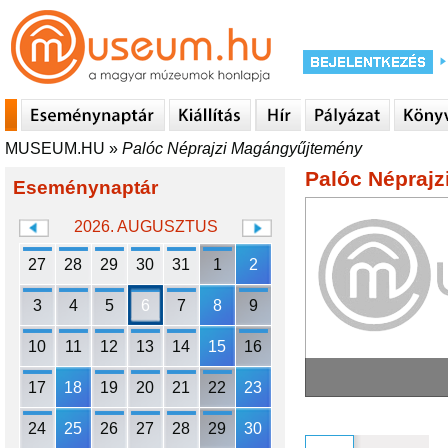
MUSEUM.HU
»
Palóc Néprajzi Magángyűjtemény
Palóc Népraj
Eseménynaptár
2026. AUGUSZTUS
27
28
29
30
31
1
2
3
4
5
6
7
8
9
10
11
12
13
14
15
16
17
18
19
20
21
22
23
24
25
26
27
28
29
30