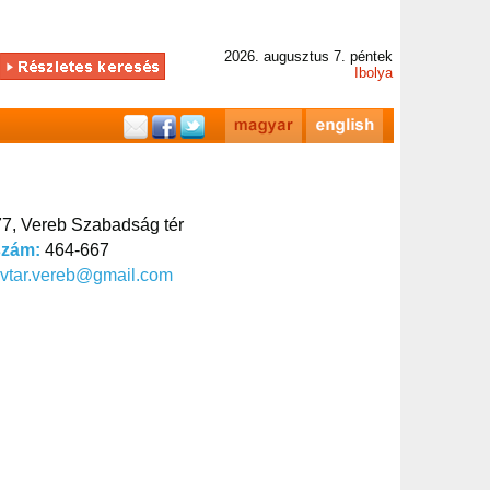
2026. augusztus 7. péntek
Ibolya
7, Vereb Szabadság tér
szám:
464-667
vtar.vereb@gmail.com