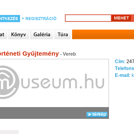
örténeti Gyűjtemény
- Vereb
Cím:
247
Telefon
E-mail:
k