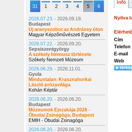
31
1
2
3
4
5
6
Nyitva t
2026.07.23. -
2026.09.19.
Budapest
Új aranyszobor az Andrássy úton
Elérhet
Magyar Képzőművészeti Egyetem
Cím
2026.07.22. -
2026.09.20.
Telefon
Sepsiszentgyörgy
E-mail
A székely himnusz története
Székely Nemzeti Múzeum
Web
2026.06.29. -
2026.11.01.
Gyula
Minduntalan. Krasznahorkai
László prózavilága
Kohán Képtár
2026.06.20. -
2026.06.20.
Budapest
Múzeumok Éjszakája 2026 -
Óbudai Zsinagóga, Budapest
EMIH - Óbudai Zsinagóga
2026.06.20. -
2026.06.20.