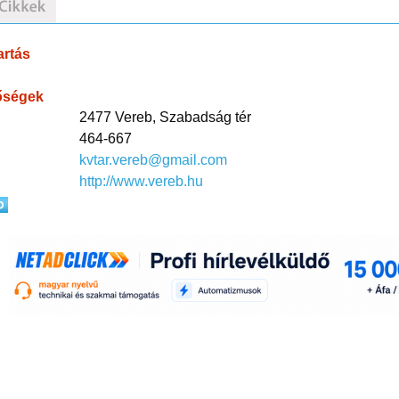
artás
őségek
2477 Vereb, Szabadság tér
464-667
kvtar.vereb@gmail.com
http://www.vereb.hu