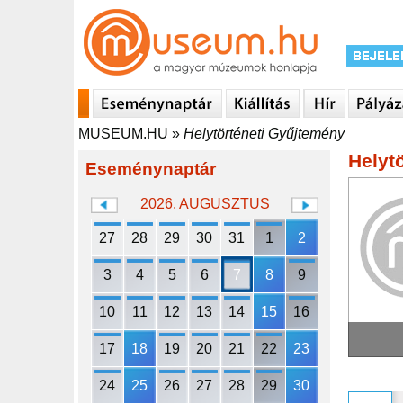
MUSEUM.HU
»
Helytörténeti Gyűjtemény
Helyt
Eseménynaptár
2026. AUGUSZTUS
27
28
29
30
31
1
2
3
4
5
6
7
8
9
10
11
12
13
14
15
16
17
18
19
20
21
22
23
24
25
26
27
28
29
30