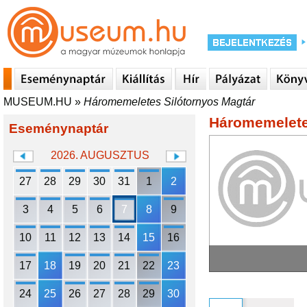
MUSEUM.HU
»
Háromemeletes Silótornyos Magtár
Háromemelete
Eseménynaptár
2026. AUGUSZTUS
27
28
29
30
31
1
2
3
4
5
6
7
8
9
10
11
12
13
14
15
16
17
18
19
20
21
22
23
24
25
26
27
28
29
30