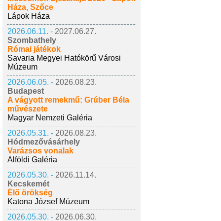
Háza, Szőce
Lápok Háza
2026.06.11. -
2027.06.27.
Szombathely
Római játékok
Savaria Megyei Hatókörű Városi
Múzeum
2026.06.05. -
2026.08.23.
Budapest
A vágyott remekmű: Grúber Béla
művészete
Magyar Nemzeti Galéria
2026.05.31. -
2026.08.23.
Hódmezővásárhely
Varázsos vonalak
Alföldi Galéria
2026.05.30. -
2026.11.14.
Kecskemét
Élő örökség
Katona József Múzeum
2026.05.30. -
2026.06.30.