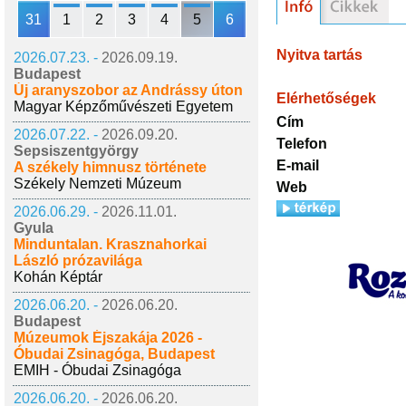
31
1
2
3
4
5
6
Nyitva tartás
2026.07.23. -
2026.09.19.
Budapest
Új aranyszobor az Andrássy úton
Elérhetőségek
Magyar Képzőművészeti Egyetem
Cím
2026.07.22. -
2026.09.20.
Telefon
Sepsiszentgyörgy
E-mail
A székely himnusz története
Székely Nemzeti Múzeum
Web
2026.06.29. -
2026.11.01.
Gyula
Minduntalan. Krasznahorkai
László prózavilága
Kohán Képtár
2026.06.20. -
2026.06.20.
Budapest
Múzeumok Éjszakája 2026 -
Óbudai Zsinagóga, Budapest
EMIH - Óbudai Zsinagóga
2026.06.20. -
2026.06.20.