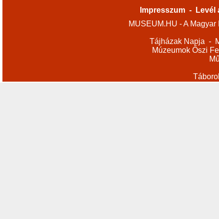
Impresszum
-
Levél 
MUSEUM.HU - A Magyar M
Tájházak Napja
-
M
Múzeumok Őszi Fes
Mű
Táboro