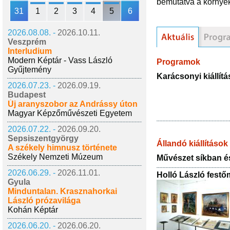
bemutatva a környék
31
1
2
3
4
5
6
2026.08.08. -
2026.10.11.
Veszprém
Interludium
Modern Képtár - Vass László
Programok
Gyűjtemény
Karácsonyi kiállítá
2026.07.23. -
2026.09.19.
Budapest
Új aranyszobor az Andrássy úton
Magyar Képzőművészeti Egyetem
2026.07.22. -
2026.09.20.
Sepsiszentgyörgy
Állandó kiállítások
A székely himnusz története
Székely Nemzeti Múzeum
Művészet síkban é
2026.06.29. -
2026.11.01.
Holló László festő
Gyula
Minduntalan. Krasznahorkai
László prózavilága
Kohán Képtár
2026.06.20. -
2026.06.20.