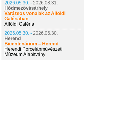
2026.05.30. -
2026.08.31.
Hódmezővásárhely
Varázsos vonalak az Alföldi
Galériában
Alföldi Galéria
2026.05.30. -
2026.06.30.
Herend
Bicentenárium – Herend
Herendi Porcelánművészeti
Múzeum Alapítvány