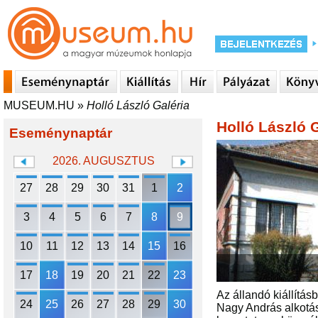
MUSEUM.HU
»
Holló László Galéria
Holló László G
Eseménynaptár
2026. AUGUSZTUS
27
28
29
30
31
1
2
3
4
5
6
7
8
9
10
11
12
13
14
15
16
17
18
19
20
21
22
23
Az állandó kiállítá
24
25
26
27
28
29
30
Nagy András alkotás