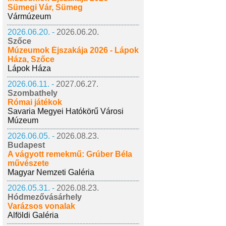
Sümegi Vár, Sümeg
Vármúzeum
2026.06.20. -
2026.06.20.
Szőce
Múzeumok Éjszakája 2026 - Lápok
Háza, Szőce
Lápok Háza
2026.06.11. -
2027.06.27.
Szombathely
Római játékok
Savaria Megyei Hatókörű Városi
Múzeum
2026.06.05. -
2026.08.23.
Budapest
A vágyott remekmű: Grúber Béla
művészete
Magyar Nemzeti Galéria
2026.05.31. -
2026.08.23.
Hódmezővásárhely
Varázsos vonalak
Alföldi Galéria