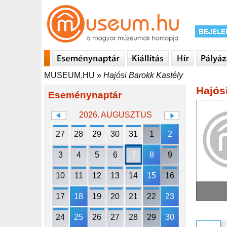
MUSEUM.HU
»
Hajósi Barokk Kastély
Hajós
Eseménynaptár
2026. AUGUSZTUS
27
28
29
30
31
1
2
3
4
5
6
7
8
9
10
11
12
13
14
15
16
17
18
19
20
21
22
23
24
25
26
27
28
29
30