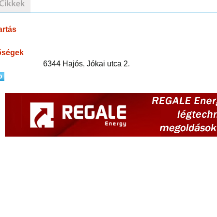
artás
őségek
6344 Hajós, Jókai utca 2.