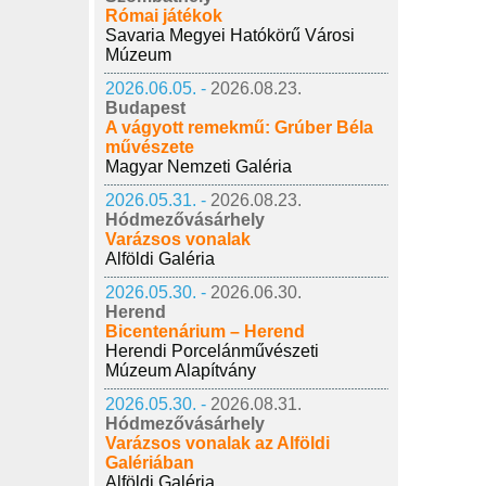
Római játékok
Savaria Megyei Hatókörű Városi
Múzeum
2026.06.05. -
2026.08.23.
Budapest
A vágyott remekmű: Grúber Béla
művészete
Magyar Nemzeti Galéria
2026.05.31. -
2026.08.23.
Hódmezővásárhely
Varázsos vonalak
Alföldi Galéria
2026.05.30. -
2026.06.30.
Herend
Bicentenárium – Herend
Herendi Porcelánművészeti
Múzeum Alapítvány
2026.05.30. -
2026.08.31.
Hódmezővásárhely
Varázsos vonalak az Alföldi
Galériában
Alföldi Galéria