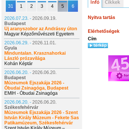
31
1
2
3
4
5
6
Nyitva tartás
2026.07.23. -
2026.09.19.
Budapest
Új aranyszobor az Andrássy úton
Elérhetőségek
Magyar Képzőművészeti Egyetem
Cím
2026.06.29. -
2026.11.01.
Gyula
Minduntalan. Krasznahorkai
László prózavilága
Kohán Képtár
2026.06.20. -
2026.06.20.
Budapest
Múzeumok Éjszakája 2026 -
Óbudai Zsinagóga, Budapest
EMIH - Óbudai Zsinagóga
2026.06.20. -
2026.06.20.
Székesfehérvár
Múzeumok Éjszakája 2026 - Szent
István Király Múzeum - Fekete Sas
Patikamúzeum, Székesfehérvár
Szent István Király Múzeum –