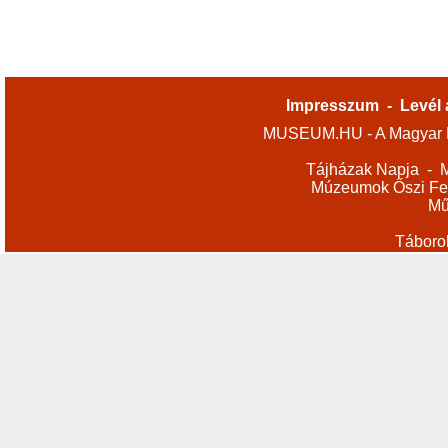
Impresszum
-
Levél 
MUSEUM.HU - A Magyar M
Tájházak Napja
-
M
Múzeumok Őszi Fes
Mű
Táboro