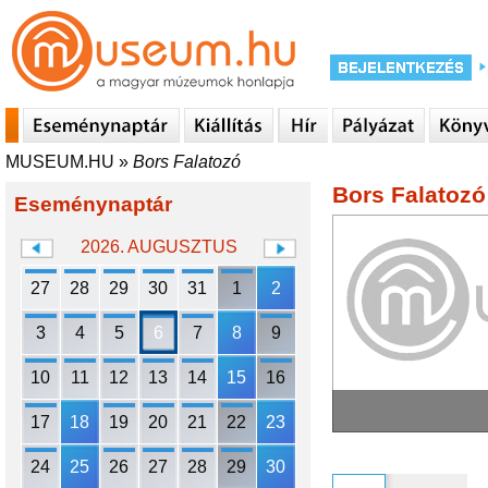
MUSEUM.HU
»
Bors Falatozó
Bors Falatozó
Eseménynaptár
2026. AUGUSZTUS
27
28
29
30
31
1
2
3
4
5
6
7
8
9
10
11
12
13
14
15
16
17
18
19
20
21
22
23
24
25
26
27
28
29
30