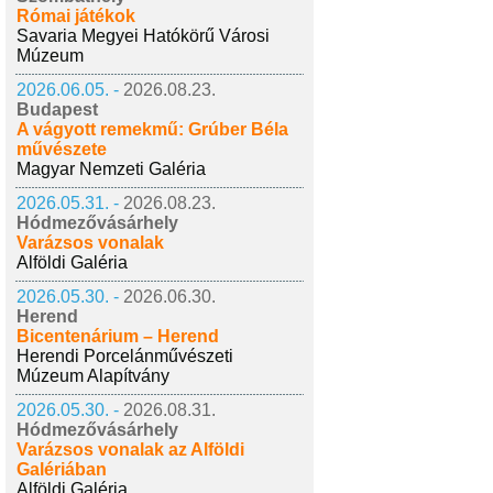
Római játékok
Savaria Megyei Hatókörű Városi
Múzeum
2026.06.05. -
2026.08.23.
Budapest
A vágyott remekmű: Grúber Béla
művészete
Magyar Nemzeti Galéria
2026.05.31. -
2026.08.23.
Hódmezővásárhely
Varázsos vonalak
Alföldi Galéria
2026.05.30. -
2026.06.30.
Herend
Bicentenárium – Herend
Herendi Porcelánművészeti
Múzeum Alapítvány
2026.05.30. -
2026.08.31.
Hódmezővásárhely
Varázsos vonalak az Alföldi
Galériában
Alföldi Galéria