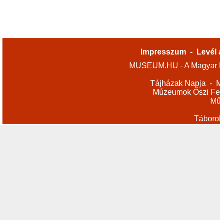
Impresszum
-
Levél 
MUSEUM.HU - A Magyar M
Tájházak Napja
-
M
Múzeumok Őszi Fes
Mű
Táboro