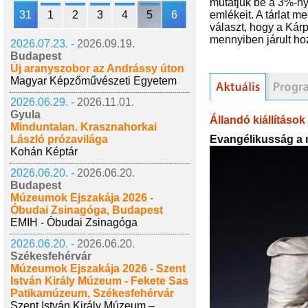
mutatjuk be a 3%-ny
31
1
2
3
4
5
6
emlékeit. A tárlat 
választ, hogy a Kár
mennyiben járult ho
2026.07.23. -
2026.09.19.
Budapest
Új aranyszobor az Andrássy úton
Magyar Képzőművészeti Egyetem
2026.06.29. -
2026.11.01.
Gyula
Állandó kiállítások
Minduntalan. Krasznahorkai
Evangélikusság a 
László prózavilága
Kohán Képtár
2026.06.20. -
2026.06.20.
Budapest
Múzeumok Éjszakája 2026 -
Óbudai Zsinagóga, Budapest
EMIH - Óbudai Zsinagóga
2026.06.20. -
2026.06.20.
Székesfehérvár
Múzeumok Éjszakája 2026 - Szent
István Király Múzeum - Fekete Sas
Patikamúzeum, Székesfehérvár
Szent István Király Múzeum –