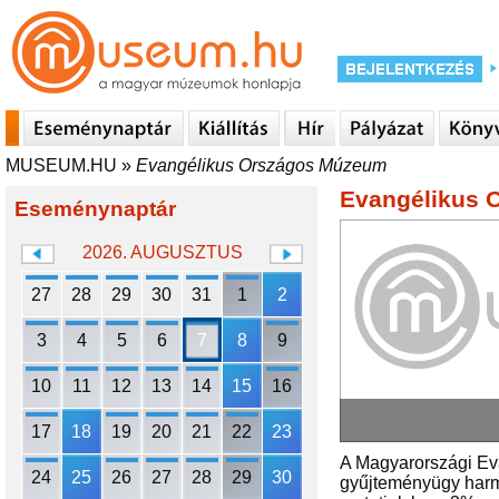
MUSEUM.HU
»
Evangélikus Országos Múzeum
Evangélikus 
Eseménynaptár
2026. AUGUSZTUS
27
28
29
30
31
1
2
3
4
5
6
7
8
9
10
11
12
13
14
15
16
17
18
19
20
21
22
23
A Magyarországi Eva
24
25
26
27
28
29
30
gyűjteményügy harma