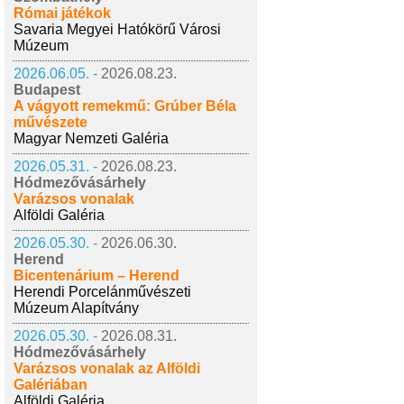
Római játékok
Savaria Megyei Hatókörű Városi
Múzeum
2026.06.05. -
2026.08.23.
Budapest
A vágyott remekmű: Grúber Béla
művészete
Magyar Nemzeti Galéria
2026.05.31. -
2026.08.23.
Hódmezővásárhely
Varázsos vonalak
Alföldi Galéria
2026.05.30. -
2026.06.30.
Herend
Bicentenárium – Herend
Herendi Porcelánművészeti
Múzeum Alapítvány
2026.05.30. -
2026.08.31.
Hódmezővásárhely
Varázsos vonalak az Alföldi
Galériában
Alföldi Galéria