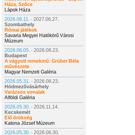
Háza, Szőce
Lápok Háza
2026.06.11. -
2027.06.27.
Szombathely
Római játékok
Savaria Megyei Hatókörű Városi
Múzeum
2026.06.05. -
2026.08.23.
Budapest
A vágyott remekmű: Grúber Béla
művészete
Magyar Nemzeti Galéria
2026.05.31. -
2026.08.23.
Hódmezővásárhely
Varázsos vonalak
Alföldi Galéria
2026.05.30. -
2026.11.14.
Kecskemét
Élő örökség
Katona József Múzeum
2026.05.30. -
2026.06.30.