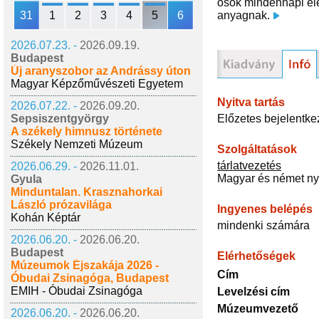
ősök mindennapi élet
31
1
2
3
4
5
6
anyagnak.
2026.07.23. -
2026.09.19.
Budapest
Új aranyszobor az Andrássy úton
Magyar Képzőművészeti Egyetem
Nyitva tartás
2026.07.22. -
2026.09.20.
Előzetes bejelentke
Sepsiszentgyörgy
A székely himnusz története
Székely Nemzeti Múzeum
Szolgáltatások
tárlatvezetés
2026.06.29. -
2026.11.01.
Magyar és német ny
Gyula
Minduntalan. Krasznahorkai
László prózavilága
Ingyenes belépés
Kohán Képtár
mindenki számára
2026.06.20. -
2026.06.20.
Budapest
Elérhetőségek
Múzeumok Éjszakája 2026 -
Cím
Óbudai Zsinagóga, Budapest
EMIH - Óbudai Zsinagóga
Levelzési cím
Múzeumvezető
2026.06.20. -
2026.06.20.