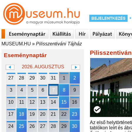
MUSEUM.HU
»
Pilisszentiváni Tájház
Pilisszentiván
Eseménynaptár
2026. AUGUSZTUS
27
28
29
30
31
1
2
3
4
5
6
7
8
9
10
11
12
13
14
15
16
17
18
19
20
21
22
23
Az első helytörténeti
24
25
26
27
28
29
30
tablókon leírt és áb