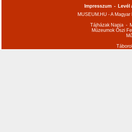
Impresszum
-
Levél 
MUSEUM.HU - A Magyar M
Tájházak Napja
-
M
Múzeumok Őszi Fes
Mű
Táboro