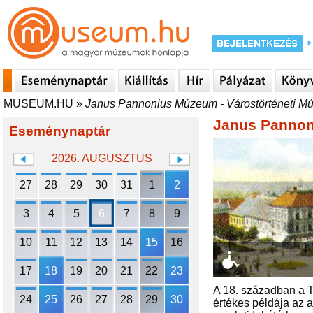
MUSEUM.HU
»
Janus Pannonius Múzeum - Várostörténeti 
Janus Pannon
Eseménynaptár
2026. AUGUSZTUS
27
28
29
30
31
1
2
3
4
5
6
7
8
9
10
11
12
13
14
15
16
17
18
19
20
21
22
23
A 18. században a T
24
25
26
27
28
29
30
értékes példája az a