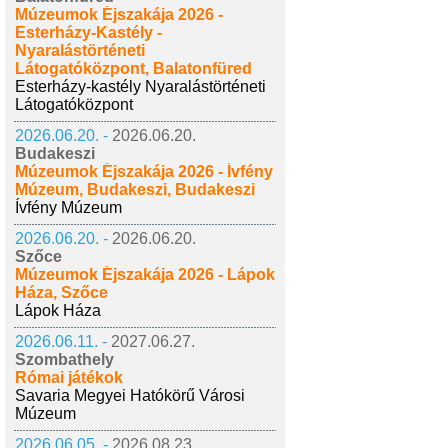
Múzeumok Éjszakája 2026 -
Esterházy-Kastély -
Nyaralástörténeti
Látogatóközpont, Balatonfüred
Esterházy-kastély Nyaralástörténeti
Látogatóközpont
2026.06.20. -
2026.06.20.
Budakeszi
Múzeumok Éjszakája 2026 - Ívfény
Múzeum, Budakeszi, Budakeszi
Ívfény Múzeum
2026.06.20. -
2026.06.20.
Szőce
Múzeumok Éjszakája 2026 - Lápok
Háza, Szőce
Lápok Háza
2026.06.11. -
2027.06.27.
Szombathely
Római játékok
Savaria Megyei Hatókörű Városi
Múzeum
2026.06.05. -
2026.08.23.