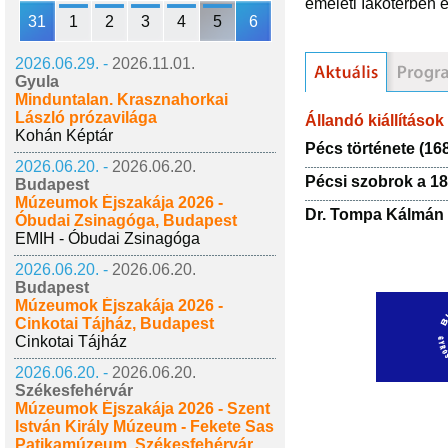
emeleti Iakótérben 
31
1
2
3
4
5
6
2026.06.29. -
2026.11.01.
Gyula
Minduntalan. Krasznahorkai
László prózavilága
Állandó kiállítások
Kohán Képtár
Pécs története (16
2026.06.20. -
2026.06.20.
Pécsi szobrok a 18
Budapest
Múzeumok Éjszakája 2026 -
Dr. Tompa Kálmán
Óbudai Zsinagóga, Budapest
EMIH - Óbudai Zsinagóga
2026.06.20. -
2026.06.20.
Budapest
Múzeumok Éjszakája 2026 -
Cinkotai Tájház, Budapest
Cinkotai Tájház
2026.06.20. -
2026.06.20.
Székesfehérvár
Múzeumok Éjszakája 2026 - Szent
István Király Múzeum - Fekete Sas
Patikamúzeum, Székesfehérvár