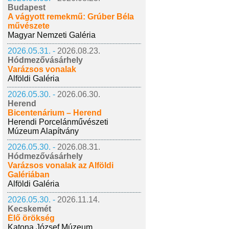
Budapest
A vágyott remekmű: Grúber Béla
művészete
Magyar Nemzeti Galéria
2026.05.31. -
2026.08.23.
Hódmezővásárhely
Varázsos vonalak
Alföldi Galéria
2026.05.30. -
2026.06.30.
Herend
Bicentenárium – Herend
Herendi Porcelánművészeti
Múzeum Alapítvány
2026.05.30. -
2026.08.31.
Hódmezővásárhely
Varázsos vonalak az Alföldi
Galériában
Alföldi Galéria
2026.05.30. -
2026.11.14.
Kecskemét
Élő örökség
Katona József Múzeum