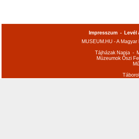
Impresszum
-
Levél 
MUSEUM.HU - A Magyar M
Tájházak Napja
-
M
Múzeumok Őszi Fes
Mű
Táboro