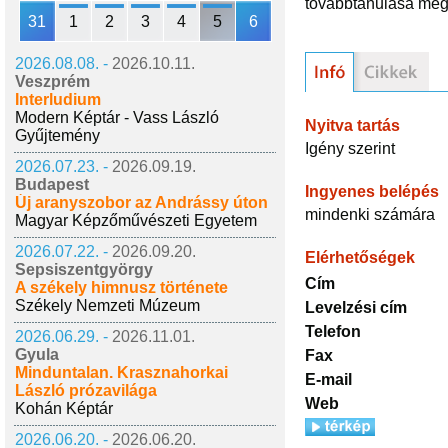
továbbtanulása megbu
31
1
2
3
4
5
6
2026.08.08. -
2026.10.11.
Veszprém
Interludium
Modern Képtár - Vass László
Nyitva tartás
Gyűjtemény
Igény szerint
2026.07.23. -
2026.09.19.
Budapest
Ingyenes belépés
Új aranyszobor az Andrássy úton
mindenki számára
Magyar Képzőművészeti Egyetem
2026.07.22. -
2026.09.20.
Elérhetőségek
Sepsiszentgyörgy
Cím
A székely himnusz története
Székely Nemzeti Múzeum
Levelzési cím
Telefon
2026.06.29. -
2026.11.01.
Gyula
Fax
Minduntalan. Krasznahorkai
E-mail
László prózavilága
Web
Kohán Képtár
2026.06.20. -
2026.06.20.