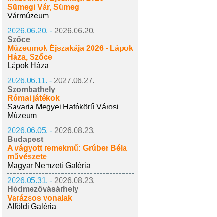
Sümegi Vár, Sümeg
Vármúzeum
2026.06.20. -
2026.06.20.
Szőce
Múzeumok Éjszakája 2026 - Lápok
Háza, Szőce
Lápok Háza
2026.06.11. -
2027.06.27.
Szombathely
Római játékok
Savaria Megyei Hatókörű Városi
Múzeum
2026.06.05. -
2026.08.23.
Budapest
A vágyott remekmű: Grúber Béla
művészete
Magyar Nemzeti Galéria
2026.05.31. -
2026.08.23.
Hódmezővásárhely
Varázsos vonalak
Alföldi Galéria