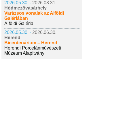
2026.05.30. -
2026.08.31.
Hódmezővásárhely
Varázsos vonalak az Alföldi
Galériában
Alföldi Galéria
2026.05.30. -
2026.06.30.
Herend
Bicentenárium – Herend
Herendi Porcelánművészeti
Múzeum Alapítvány