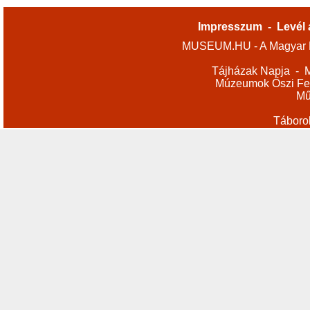
Impresszum
-
Levél 
MUSEUM.HU - A Magyar M
Tájházak Napja
-
M
Múzeumok Őszi Fes
Mű
Táboro