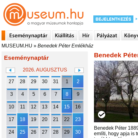
MUSEUM.HU
»
Benedek Péter Emlékház
Benedek Péte
Eseménynaptár
2026. AUGUSZTUS
27
28
29
30
31
1
2
3
4
5
6
7
8
9
10
11
12
13
14
15
16
17
18
19
20
21
22
23
Benedek Péter 1889.
24
25
26
27
28
29
30
említi, hogy apja is 