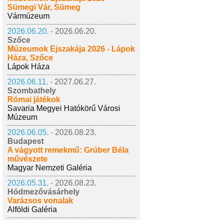
Sümegi Vár, Sümeg
Vármúzeum
2026.06.20. -
2026.06.20.
Szőce
Múzeumok Éjszakája 2026 - Lápok
Háza, Szőce
Lápok Háza
2026.06.11. -
2027.06.27.
Szombathely
Római játékok
Savaria Megyei Hatókörű Városi
Múzeum
2026.06.05. -
2026.08.23.
Budapest
A vágyott remekmű: Grúber Béla
művészete
Magyar Nemzeti Galéria
2026.05.31. -
2026.08.23.
Hódmezővásárhely
Varázsos vonalak
Alföldi Galéria