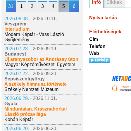
31
1
2
3
4
5
6
Nyitva tartás
2026.08.08. -
2026.10.11.
Veszprém
Interludium
Elérhetőségek
Modern Képtár - Vass László
Cím
Gyűjtemény
Telefon
2026.07.23. -
2026.09.19.
Web
Budapest
Új aranyszobor az Andrássy úton
Magyar Képzőművészeti Egyetem
2026.07.22. -
2026.09.20.
Sepsiszentgyörgy
A székely himnusz története
Székely Nemzeti Múzeum
2026.06.29. -
2026.11.01.
Gyula
Minduntalan. Krasznahorkai
László prózavilága
Kohán Képtár
2026.06.20. -
2026.06.20.