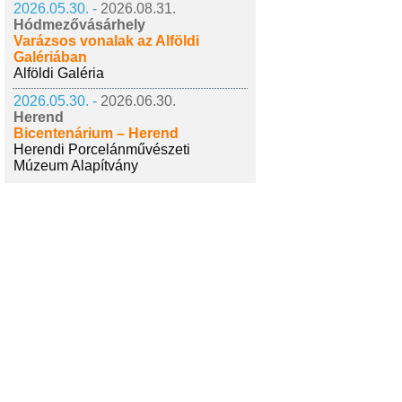
2026.05.30. -
2026.08.31.
Hódmezővásárhely
Varázsos vonalak az Alföldi
Galériában
Alföldi Galéria
2026.05.30. -
2026.06.30.
Herend
Bicentenárium – Herend
Herendi Porcelánművészeti
Múzeum Alapítvány