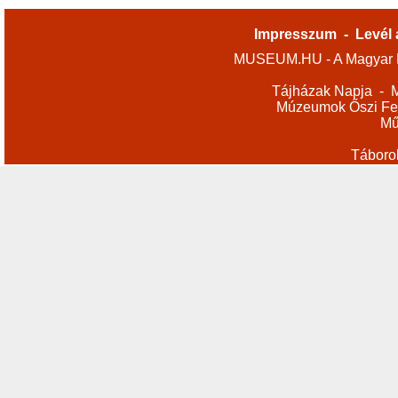
Impresszum
-
Levél 
MUSEUM.HU - A Magyar M
Tájházak Napja
-
M
Múzeumok Őszi Fes
Mű
Táboro