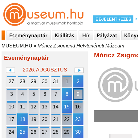
MUSEUM.HU
»
Móricz Zsigmond Helytörténeti Múzeum
Móricz Zsigm
Eseménynaptár
2026. AUGUSZTUS
27
28
29
30
31
1
2
3
4
5
6
7
8
9
10
11
12
13
14
15
16
17
18
19
20
21
22
23
24
25
26
27
28
29
30