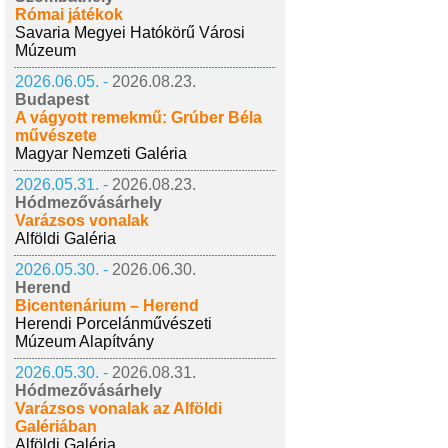
Római játékok
Savaria Megyei Hatókörű Városi
Múzeum
2026.06.05. -
2026.08.23.
Budapest
A vágyott remekmű: Grúber Béla
művészete
Magyar Nemzeti Galéria
2026.05.31. -
2026.08.23.
Hódmezővásárhely
Varázsos vonalak
Alföldi Galéria
2026.05.30. -
2026.06.30.
Herend
Bicentenárium – Herend
Herendi Porcelánművészeti
Múzeum Alapítvány
2026.05.30. -
2026.08.31.
Hódmezővásárhely
Varázsos vonalak az Alföldi
Galériában
Alföldi Galéria