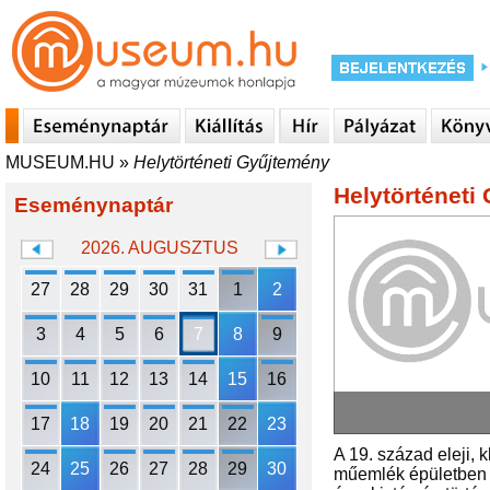
MUSEUM.HU
»
Helytörténeti Gyűjtemény
Helytörténeti
Eseménynaptár
2026. AUGUSZTUS
27
28
29
30
31
1
2
3
4
5
6
7
8
9
10
11
12
13
14
15
16
17
18
19
20
21
22
23
A 19. század eleji, 
24
25
26
27
28
29
30
műemlék épületben 1