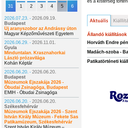
és a kistérség történ
31
1
2
3
4
5
6
2026.07.23. -
2026.09.19.
Budapest
Új aranyszobor az Andrássy úton
Magyar Képzőművészeti Egyetem
Állandó kiállítások
Horváth Endre pén
2026.06.29. -
2026.11.01.
Gyula
Madách-szoba - Ba
Minduntalan. Krasznahorkai
László prózavilága
Patikatörténeti kiál
Kohán Képtár
2026.06.20. -
2026.06.20.
Budapest
Múzeumok Éjszakája 2026 -
Óbudai Zsinagóga, Budapest
EMIH - Óbudai Zsinagóga
2026.06.20. -
2026.06.20.
Székesfehérvár
Múzeumok Éjszakája 2026 - Szent
István Király Múzeum - Fekete Sas
Patikamúzeum, Székesfehérvár
Szent István Király Múzeum –