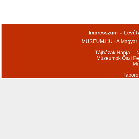
Impresszum
-
Levél 
MUSEUM.HU - A Magyar M
Tájházak Napja
-
M
Múzeumok Őszi Fes
Mű
Táboro