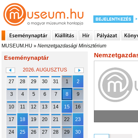
MUSEUM.HU
»
Nemzetgazdasági Minisztérium
Nemzetgazdas
Eseménynaptár
2026. AUGUSZTUS
27
28
29
30
31
1
2
3
4
5
6
7
8
9
10
11
12
13
14
15
16
17
18
19
20
21
22
23
24
25
26
27
28
29
30