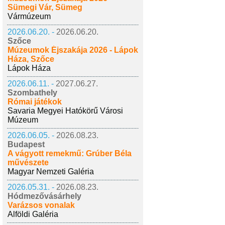
Sümegi Vár, Sümeg
Vármúzeum
2026.06.20. -
2026.06.20.
Szőce
Múzeumok Éjszakája 2026 - Lápok
Háza, Szőce
Lápok Háza
2026.06.11. -
2027.06.27.
Szombathely
Római játékok
Savaria Megyei Hatókörű Városi
Múzeum
2026.06.05. -
2026.08.23.
Budapest
A vágyott remekmű: Grúber Béla
művészete
Magyar Nemzeti Galéria
2026.05.31. -
2026.08.23.
Hódmezővásárhely
Varázsos vonalak
Alföldi Galéria