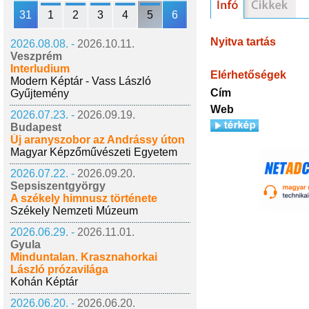
31
1
2
3
4
5
6
Nyitva tartás
2026.08.08. -
2026.10.11.
Veszprém
Interludium
Elérhetőségek
Modern Képtár - Vass László
Cím
Gyűjtemény
Web
2026.07.23. -
2026.09.19.
Budapest
Új aranyszobor az Andrássy úton
Magyar Képzőművészeti Egyetem
2026.07.22. -
2026.09.20.
Sepsiszentgyörgy
A székely himnusz története
Székely Nemzeti Múzeum
2026.06.29. -
2026.11.01.
Gyula
Minduntalan. Krasznahorkai
László prózavilága
Kohán Képtár
2026.06.20. -
2026.06.20.