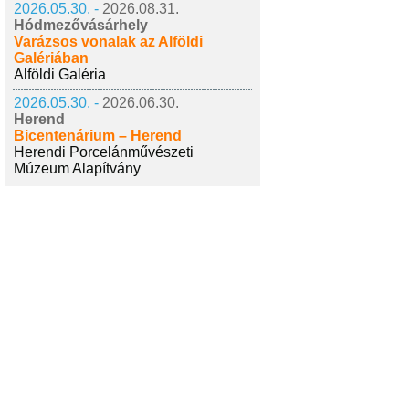
2026.05.30. -
2026.08.31.
Hódmezővásárhely
Varázsos vonalak az Alföldi
Galériában
Alföldi Galéria
2026.05.30. -
2026.06.30.
Herend
Bicentenárium – Herend
Herendi Porcelánművészeti
Múzeum Alapítvány