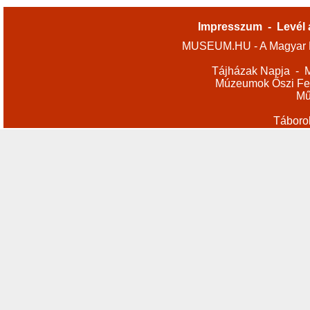
Impresszum
-
Levél 
MUSEUM.HU - A Magyar M
Tájházak Napja
-
M
Múzeumok Őszi Fes
Mű
Táboro