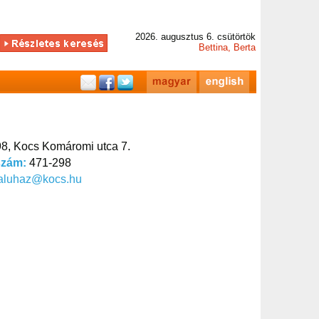
2026. augusztus 6. csütörtök
Bettina, Berta
8, Kocs Komáromi utca 7.
szám:
471-298
faluhaz@kocs.hu