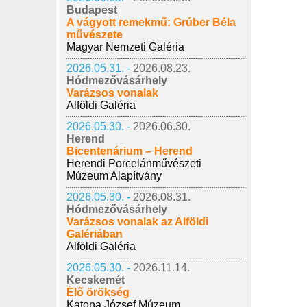
Budapest
A vágyott remekmű: Grúber Béla
művészete
Magyar Nemzeti Galéria
2026.05.31. -
2026.08.23.
Hódmezővásárhely
Varázsos vonalak
Alföldi Galéria
2026.05.30. -
2026.06.30.
Herend
Bicentenárium – Herend
Herendi Porcelánművészeti
Múzeum Alapítvány
2026.05.30. -
2026.08.31.
Hódmezővásárhely
Varázsos vonalak az Alföldi
Galériában
Alföldi Galéria
2026.05.30. -
2026.11.14.
Kecskemét
Élő örökség
Katona József Múzeum