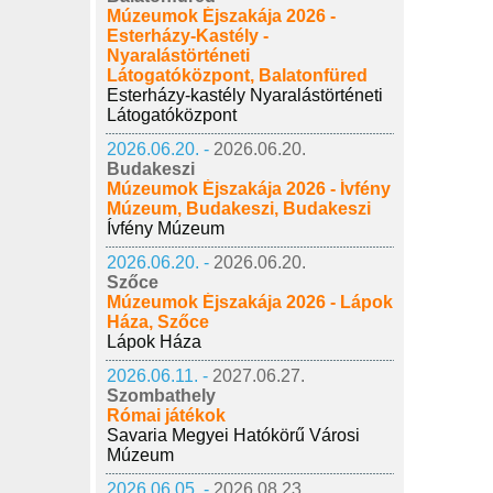
Múzeumok Éjszakája 2026 -
Esterházy-Kastély -
Nyaralástörténeti
Látogatóközpont, Balatonfüred
Esterházy-kastély Nyaralástörténeti
Látogatóközpont
2026.06.20. -
2026.06.20.
Budakeszi
Múzeumok Éjszakája 2026 - Ívfény
Múzeum, Budakeszi, Budakeszi
Ívfény Múzeum
2026.06.20. -
2026.06.20.
Szőce
Múzeumok Éjszakája 2026 - Lápok
Háza, Szőce
Lápok Háza
2026.06.11. -
2027.06.27.
Szombathely
Római játékok
Savaria Megyei Hatókörű Városi
Múzeum
2026.06.05. -
2026.08.23.