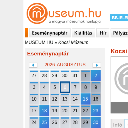
MUSEUM.HU
»
Kocsi Múzeum
Kocs
Eseménynaptár
2026. AUGUSZTUS
27
28
29
30
31
1
2
3
4
5
6
7
8
9
10
11
12
13
14
15
16
17
18
19
20
21
22
23
24
25
26
27
28
29
30