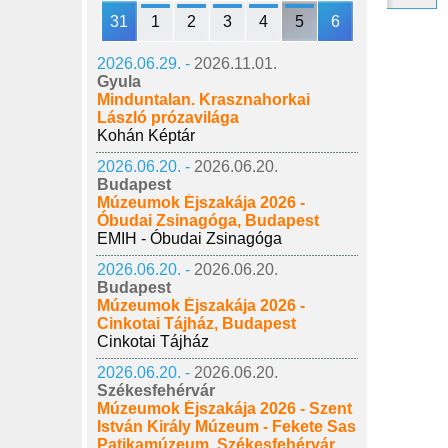
31
1
2
3
4
5
6
2026.06.29. -
2026.11.01.
Gyula
Minduntalan. Krasznahorkai
László prózavilága
Kohán Képtár
2026.06.20. -
2026.06.20.
Budapest
Múzeumok Éjszakája 2026 -
Óbudai Zsinagóga, Budapest
EMIH - Óbudai Zsinagóga
2026.06.20. -
2026.06.20.
Budapest
Múzeumok Éjszakája 2026 -
Cinkotai Tájház, Budapest
Cinkotai Tájház
2026.06.20. -
2026.06.20.
Székesfehérvár
Múzeumok Éjszakája 2026 - Szent
István Király Múzeum - Fekete Sas
Patikamúzeum, Székesfehérvár