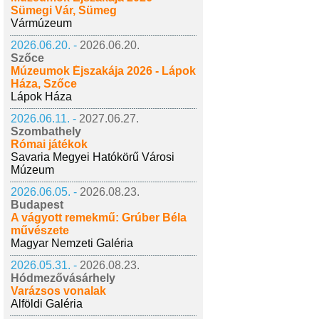
Sümegi Vár, Sümeg
Vármúzeum
2026.06.20. -
2026.06.20.
Szőce
Múzeumok Éjszakája 2026 - Lápok
Háza, Szőce
Lápok Háza
2026.06.11. -
2027.06.27.
Szombathely
Római játékok
Savaria Megyei Hatókörű Városi
Múzeum
2026.06.05. -
2026.08.23.
Budapest
A vágyott remekmű: Grúber Béla
művészete
Magyar Nemzeti Galéria
2026.05.31. -
2026.08.23.
Hódmezővásárhely
Varázsos vonalak
Alföldi Galéria