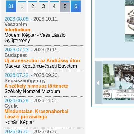
31
1
2
3
4
5
6
2026.08.08. -
2026.10.11.
Veszprém
Interludium
Modern Képtár - Vass László
Gyűjtemény
2026.07.23. -
2026.09.19.
Budapest
Új aranyszobor az Andrássy úton
Magyar Képzőművészeti Egyetem
2026.07.22. -
2026.09.20.
Sepsiszentgyörgy
A székely himnusz története
Székely Nemzeti Múzeum
2026.06.29. -
2026.11.01.
Gyula
Minduntalan. Krasznahorkai
László prózavilága
Kohán Képtár
2026.06.20. -
2026.06.20.