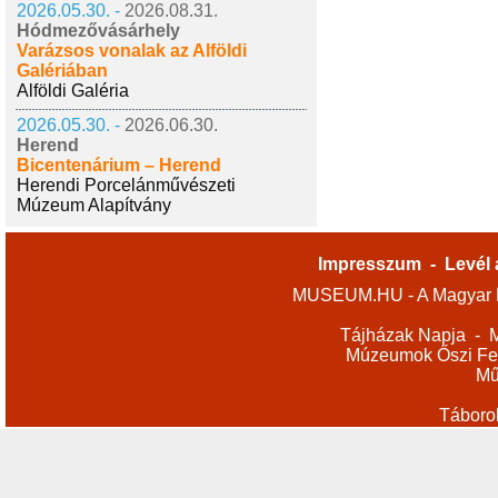
2026.05.30. -
2026.08.31.
Hódmezővásárhely
Varázsos vonalak az Alföldi
Galériában
Alföldi Galéria
2026.05.30. -
2026.06.30.
Herend
Bicentenárium – Herend
Herendi Porcelánművészeti
Múzeum Alapítvány
Impresszum
-
Levél 
MUSEUM.HU - A Magyar M
Tájházak Napja
-
M
Múzeumok Őszi Fes
Mű
Táboro