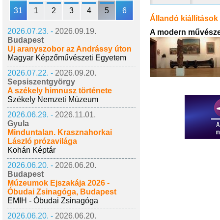
31
1
2
3
4
5
6
Állandó kiállítások
2026.07.23. -
2026.09.19.
A modern művészet
Budapest
Új aranyszobor az Andrássy úton
Magyar Képzőművészeti Egyetem
2026.07.22. -
2026.09.20.
Sepsiszentgyörgy
A székely himnusz története
Székely Nemzeti Múzeum
2026.06.29. -
2026.11.01.
Gyula
Minduntalan. Krasznahorkai
László prózavilága
Kohán Képtár
2026.06.20. -
2026.06.20.
Budapest
Múzeumok Éjszakája 2026 -
Óbudai Zsinagóga, Budapest
EMIH - Óbudai Zsinagóga
2026.06.20. -
2026.06.20.