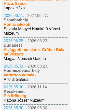
Háza, Szőce
Lápok Háza
2026.06.11. -
2027.06.27.
Szombathely
Római játékok
Savaria Megyei Hatókörű Városi
Múzeum
2026.06.05. -
2026.08.23.
Budapest
A vágyott remekmű: Grúber Béla
művészete
Magyar Nemzeti Galéria
2026.05.31. -
2026.08.23.
Hódmezővásárhely
Varázsos vonalak
Alföldi Galéria
2026.05.30. -
2026.11.14.
Kecskemét
Élő örökség
Katona József Múzeum
2026.05.30. -
2026.06.30.