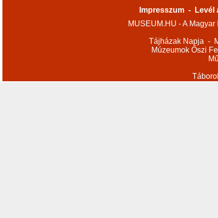
Impresszum
-
Levél 
MUSEUM.HU - A Magyar M
Tájházak Napja
-
M
Múzeumok Őszi Fes
Mű
Táboro