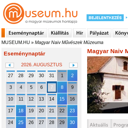
MUSEUM.HU
»
Magyar Naiv Művészek Múzeuma
Magyar Naiv
Eseménynaptár
2026. AUGUSZTUS
27
28
29
30
31
1
2
3
4
5
6
7
8
9
10
11
12
13
14
15
16
17
18
19
20
21
22
23
24
25
26
27
28
29
30