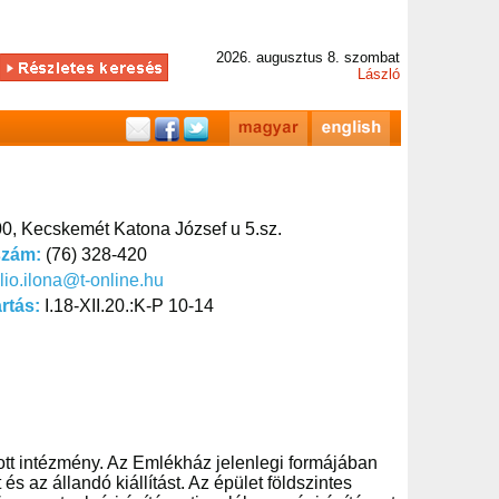
2026. augusztus 8. szombat
László
0, Kecskemét Katona József u 5.sz.
szám:
(76) 328-420
lio.ilona@t-online.hu
artás:
I.18-XII.20.:K-P 10-14
tt intézmény. Az Emlékház jelenlegi formájában
s az állandó kiállítást. Az épület földszintes