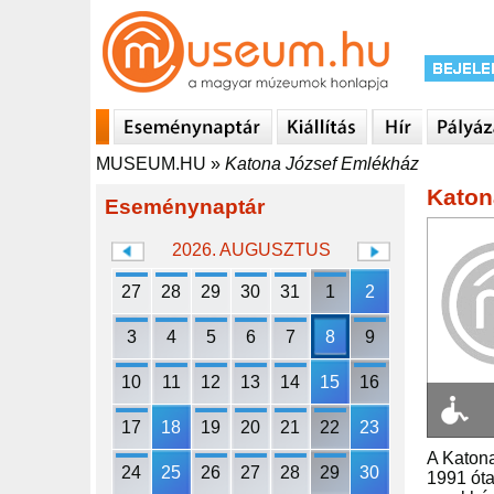
MUSEUM.HU
»
Katona József Emlékház
Katon
Eseménynaptár
2026. AUGUSZTUS
27
28
29
30
31
1
2
3
4
5
6
7
8
9
10
11
12
13
14
15
16
17
18
19
20
21
22
23
A Katona
24
25
26
27
28
29
30
1991 óta