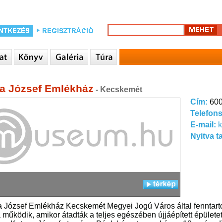
a József Emlékház
- Kecskemét
Cím:
600
Telefon
E-mail:
k
Nyitva t
 József Emlékház Kecskemét Megyei Jogú Város által fenntarto
 működik, amikor átadták a teljes egészében újjáépített épületet é