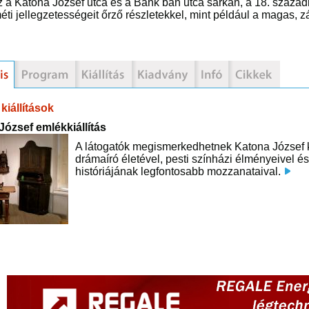
 a Katona József utca és a Bánk bán utca sarkán, a 18. századi 
ti jellegzetességeit őrző részletekkel, mint például a magas, zárt
kiállítások
József emlékkiállítás
A látogatók megismerkedhetnek Katona József ko
drámaíró életével, pesti színházi élményeivel 
históriájának legfontosabb mozzanataival.