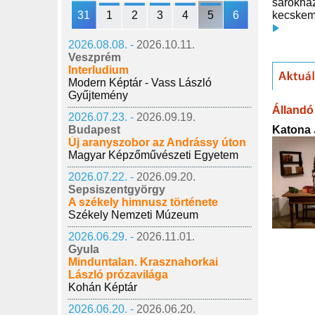
sarokház
31
1
2
3
4
5
6
kecskemé
2026.08.08. -
2026.10.11.
Veszprém
Interludium
Modern Képtár - Vass László
Gyűjtemény
Állandó 
2026.07.23. -
2026.09.19.
Katona 
Budapest
Új aranyszobor az Andrássy úton
Magyar Képzőművészeti Egyetem
2026.07.22. -
2026.09.20.
Sepsiszentgyörgy
A székely himnusz története
Székely Nemzeti Múzeum
2026.06.29. -
2026.11.01.
Gyula
Minduntalan. Krasznahorkai
László prózavilága
Kohán Képtár
2026.06.20. -
2026.06.20.