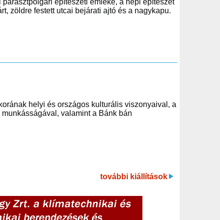
parasztpolgári építészeti emléke, a népi építészet
, zöldre festett utcai bejárati ajtó és a nagykapu.
rának helyi és országos kulturális viszonyaival, a
és munkásságával, valamint a Bánk bán
további kiállítások