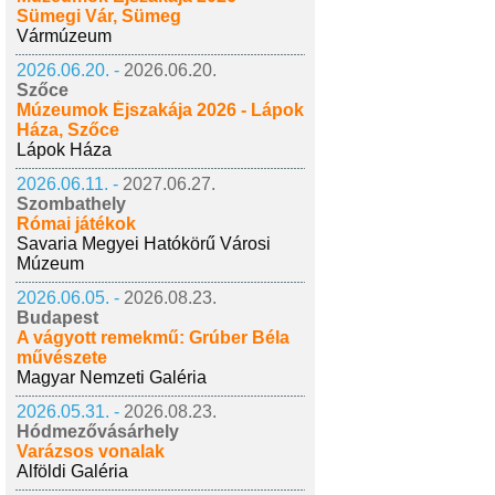
Sümegi Vár, Sümeg
Vármúzeum
2026.06.20. -
2026.06.20.
Szőce
Múzeumok Éjszakája 2026 - Lápok
Háza, Szőce
Lápok Háza
2026.06.11. -
2027.06.27.
Szombathely
Római játékok
Savaria Megyei Hatókörű Városi
Múzeum
2026.06.05. -
2026.08.23.
Budapest
A vágyott remekmű: Grúber Béla
művészete
Magyar Nemzeti Galéria
2026.05.31. -
2026.08.23.
Hódmezővásárhely
Varázsos vonalak
Alföldi Galéria