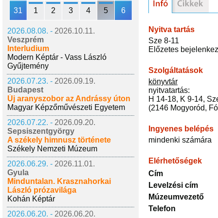
31
1
2
3
4
5
6
Nyitva tartás
2026.08.08. -
2026.10.11.
Veszprém
Sze 8-11
Interludium
Előzetes bejelenke
Modern Képtár - Vass László
Gyűjtemény
Szolgáltatások
2026.07.23. -
2026.09.19.
könyvtár
Budapest
nyitvatartás:
Új aranyszobor az Andrássy úton
H 14-18, K 9-14, Sz
Magyar Képzőművészeti Egyetem
(2146 Mogyoród, Fóti
2026.07.22. -
2026.09.20.
Ingyenes belépés
Sepsiszentgyörgy
A székely himnusz története
mindenki számára
Székely Nemzeti Múzeum
Elérhetőségek
2026.06.29. -
2026.11.01.
Gyula
Cím
Minduntalan. Krasznahorkai
Levelzési cím
László prózavilága
Múzeumvezető
Kohán Képtár
Telefon
2026.06.20. -
2026.06.20.