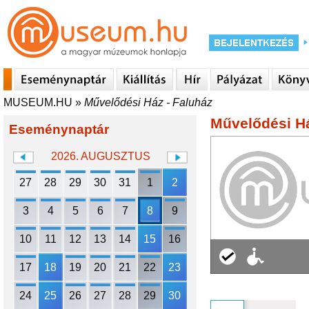
MUSEUM.HU
»
Művelődési Ház - Faluház
Művelődési Há
Eseménynaptár
2026. AUGUSZTUS
27
28
29
30
31
1
2
3
4
5
6
7
8
9
10
11
12
13
14
15
16
17
18
19
20
21
22
23
24
25
26
27
28
29
30