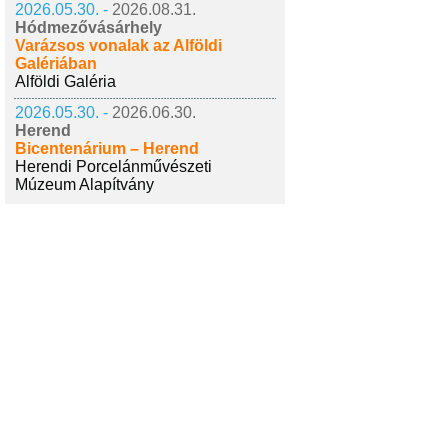
2026.05.30. -
2026.08.31.
Hódmezővásárhely
Varázsos vonalak az Alföldi
Galériában
Alföldi Galéria
2026.05.30. -
2026.06.30.
Herend
Bicentenárium – Herend
Herendi Porcelánművészeti
Múzeum Alapítvány