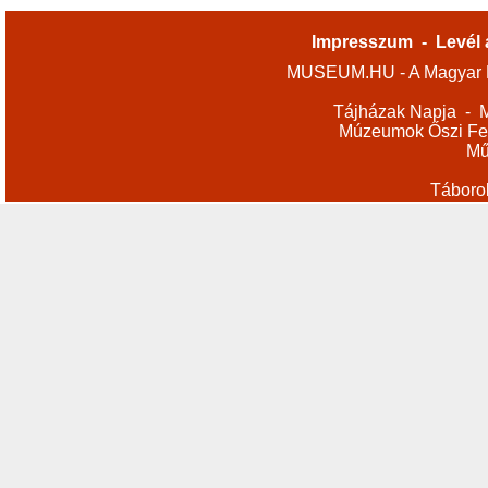
Impresszum
-
Levél 
MUSEUM.HU - A Magyar M
Tájházak Napja
-
M
Múzeumok Őszi Fes
Mű
Táboro