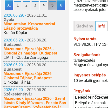
(1920.) az elcsatolt
31
1
2
3
4
5
6
megszervezett csipk
asszonyoknak jelent
2026.06.29. -
2026.11.01.
Gyula
Minduntalan. Krasznahorkai
László prózavilága
Kohán Képtár
Nyitva tartás
2026.06.20. -
2026.06.20.
VI.1-VII.20.: H-V 13
Budapest
Múzeumok Éjszakája 2026 -
Óbudai Zsinagóga, Budapest
Szolgáltatások
EMIH - Óbudai Zsinagóga
tárlatvezetés
Magyar és angol ny
2026.06.20. -
2026.06.20.
Budapest
Múzeumok Éjszakája 2026 -
Ingyenes belépés
Cinkotai Tájház, Budapest
10 év alatti gyerme
Cinkotai Tájház
2026.06.20. -
2026.06.20.
Jegyárak
Székesfehérvár
Belépő felnőttekne
Múzeumok Éjszakája 2026 - Szent
Belépő diákoknak
István Király Múzeum - Fekete Sas
Patikamúzeum, Székesfehérvár