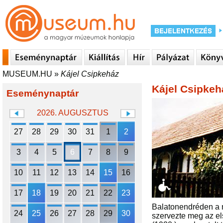
MUSEUM.HU
»
Kájel Csipkeház
Kájel Csipkeh
Eseménynaptár
2026. AUGUSZTUS
27
28
29
30
31
1
2
3
4
5
6
7
8
9
10
11
12
13
14
15
16
17
18
19
20
21
22
23
Balatonendréden a 
24
25
26
27
28
29
30
szervezte meg az el