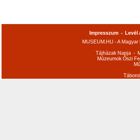
Impresszum
-
Levél 
MUSEUM.HU - A Magyar M
Tájházak Napja
-
M
Múzeumok Őszi Fes
Mű
Táboro