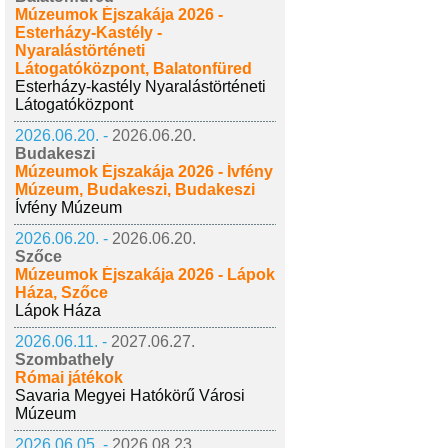
Múzeumok Éjszakája 2026 -
Esterházy-Kastély -
Nyaralástörténeti
Látogatóközpont, Balatonfüred
Esterházy-kastély Nyaralástörténeti
Látogatóközpont
2026.06.20. -
2026.06.20.
Budakeszi
Múzeumok Éjszakája 2026 - Ívfény
Múzeum, Budakeszi, Budakeszi
Ívfény Múzeum
2026.06.20. -
2026.06.20.
Szőce
Múzeumok Éjszakája 2026 - Lápok
Háza, Szőce
Lápok Háza
2026.06.11. -
2027.06.27.
Szombathely
Római játékok
Savaria Megyei Hatókörű Városi
Múzeum
2026.06.05. -
2026.08.23.