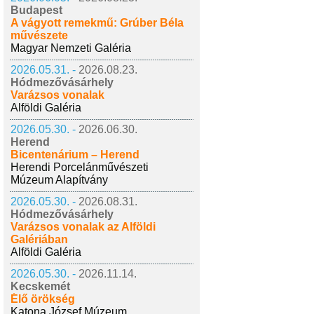
Budapest
A vágyott remekmű: Grúber Béla
művészete
Magyar Nemzeti Galéria
2026.05.31. -
2026.08.23.
Hódmezővásárhely
Varázsos vonalak
Alföldi Galéria
2026.05.30. -
2026.06.30.
Herend
Bicentenárium – Herend
Herendi Porcelánművészeti
Múzeum Alapítvány
2026.05.30. -
2026.08.31.
Hódmezővásárhely
Varázsos vonalak az Alföldi
Galériában
Alföldi Galéria
2026.05.30. -
2026.11.14.
Kecskemét
Élő örökség
Katona József Múzeum