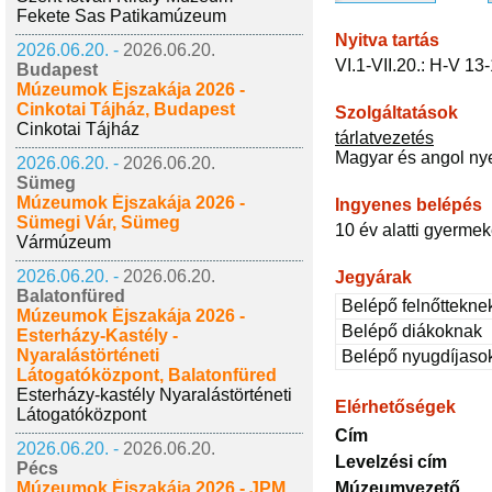
Fekete Sas Patikamúzeum
Nyitva tartás
2026.06.20. -
2026.06.20.
VI.1-VII.20.: H-V 13
Budapest
Múzeumok Éjszakája 2026 -
Cinkotai Tájház, Budapest
Szolgáltatások
Cinkotai Tájház
tárlatvezetés
Magyar és angol ny
2026.06.20. -
2026.06.20.
Sümeg
Múzeumok Éjszakája 2026 -
Ingyenes belépés
Sümegi Vár, Sümeg
10 év alatti gyerme
Vármúzeum
2026.06.20. -
2026.06.20.
Jegyárak
Balatonfüred
Belépő felnőttekne
Múzeumok Éjszakája 2026 -
Belépő diákoknak
Esterházy-Kastély -
Nyaralástörténeti
Belépő nyugdíjaso
Látogatóközpont, Balatonfüred
Esterházy-kastély Nyaralástörténeti
Elérhetőségek
Látogatóközpont
Cím
2026.06.20. -
2026.06.20.
Levelzési cím
Pécs
Múzeumok Éjszakája 2026 - JPM
Múzeumvezető