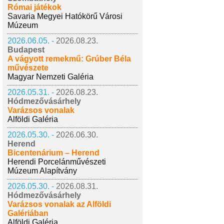
Római játékok
Savaria Megyei Hatókörű Városi
Múzeum
2026.06.05. -
2026.08.23.
Budapest
A vágyott remekmű: Grúber Béla
művészete
Magyar Nemzeti Galéria
2026.05.31. -
2026.08.23.
Hódmezővásárhely
Varázsos vonalak
Alföldi Galéria
2026.05.30. -
2026.06.30.
Herend
Bicentenárium – Herend
Herendi Porcelánművészeti
Múzeum Alapítvány
2026.05.30. -
2026.08.31.
Hódmezővásárhely
Varázsos vonalak az Alföldi
Galériában
Alföldi Galéria