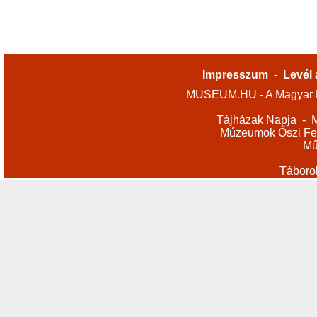
Impresszum
-
Levél 
MUSEUM.HU - A Magyar M
Tájházak Napja
-
M
Múzeumok Őszi Fes
Mű
Táboro