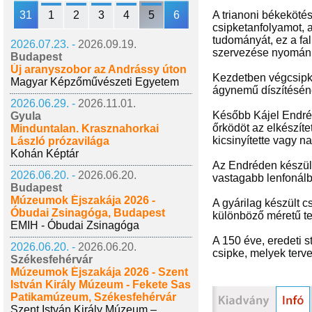
31
1
2
3
4
5
6
A trianoni békekötés
csipketanfolyamot, 
tudományát, ez a fa
2026.07.23. -
2026.09.19.
szervezése nyomán k
Budapest
Új aranyszobor az Andrássy úton
Kezdetben végcsipké
Magyar Képzőművészeti Egyetem
ágynemű díszítésének
2026.06.29. -
2026.11.01.
Később Kájel Endrén
Gyula
őrködöt az elkészíte
Minduntalan. Krasznahorkai
kicsinyítette vagy na
László prózavilága
Kohán Képtár
Az Endréden készült
2026.06.20. -
2026.06.20.
vastagabb lenfonálb
Budapest
Múzeumok Éjszakája 2026 -
A gyárilag készült c
Óbudai Zsinagóga, Budapest
különböző méretű ter
EMIH - Óbudai Zsinagóga
A 150 éve, eredeti 
2026.06.20. -
2026.06.20.
csipke, melyek terv
Székesfehérvár
Múzeumok Éjszakája 2026 - Szent
István Király Múzeum - Fekete Sas
Patikamúzeum, Székesfehérvár
Szent István Király Múzeum –