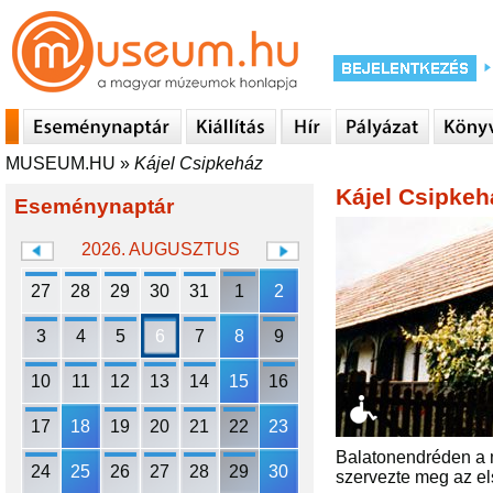
MUSEUM.HU
»
Kájel Csipkeház
Kájel Csipkeh
Eseménynaptár
2026. AUGUSZTUS
27
28
29
30
31
1
2
3
4
5
6
7
8
9
10
11
12
13
14
15
16
17
18
19
20
21
22
23
Balatonendréden a 
24
25
26
27
28
29
30
szervezte meg az el