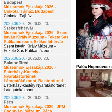
Budapest
Múzeumok Éjszakája 2026 -
Cinkotai Tájház, Budapest
Cinkotai Tájház
2026.06.20. -
2026.06.20.
Székesfehérvár
Múzeumok Éjszakája 2026 - Szent
István Király Múzeum - Fekete Sas
Patikamúzeum, Székesfehérvár
Szent István Király Múzeum –
Fekete Sas Patikamúzeum
2026.06.20. -
2026.06.20.
Balatonfüred
Palóc Népművészeti
Múzeumok Éjszakája 2026 -
Esterházy-Kastély -
Nyaralástörténeti
Látogatóközpont, Balatonfüred
Esterházy-kastély Nyaralástörténeti
Látogatóközpont
2026.06.20. -
2026.06.20.
Pécs
Múzeumok Éjszakája 2026 - JPM
Csontváry Múzeum, Pécs