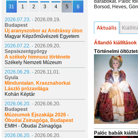
darabokat. Palóc fö
31
1
2
3
4
5
6
Borsod, Heves, Gömö
2026.07.23. -
2026.09.19.
Budapest
Új aranyszobor az Andrássy úton
Magyar Képzőművészeti Egyetem
Állandó kiállítások
2026.07.22. -
2026.09.20.
Történelmi öltözte
Sepsiszentgyörgy
A székely himnusz története
Székely Nemzeti Múzeum
2026.06.29. -
2026.11.01.
Gyula
Minduntalan. Krasznahorkai
László prózavilága
Kohán Képtár
2026.06.20. -
2026.06.20.
Budapest
Múzeumok Éjszakája 2026 -
Óbudai Zsinagóga, Budapest
EMIH - Óbudai Zsinagóga
Palóc babák kiállít
2026.06.20. -
2026.06.20.