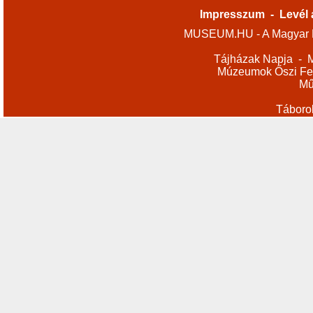
Impresszum
-
Levél 
MUSEUM.HU - A Magyar M
Tájházak Napja
-
M
Múzeumok Őszi Fes
Mű
Táboro