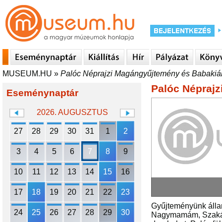
MUSEUM.HU
»
Palóc Néprajzi Magángyűjtemény és Babakiál
Palóc Néprajz
Eseménynaptár
2026. AUGUSZTUS
27
28
29
30
31
1
2
3
4
5
6
7
8
9
10
11
12
13
14
15
16
17
18
19
20
21
22
23
Gyűjteményünk állan
24
25
26
27
28
29
30
Nagymamám, Szakács 