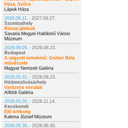
Háza, Szőce
Lápok Háza
2026.06.11. -
2027.06.27.
Szombathely
Római játékok
Savaria Megyei Hatókörű Városi
Múzeum
2026.06.05. -
2026.08.23.
Budapest
A vágyott remekmű: Grúber Béla
művészete
Magyar Nemzeti Galéria
2026.05.31. -
2026.08.23.
Hódmezővásárhely
Varázsos vonalak
Alföldi Galéria
2026.05.30. -
2026.11.14.
Kecskemét
Élő örökség
Katona József Múzeum
2026.05.30. -
2026.06.30.