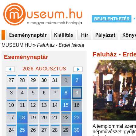
MUSEUM.HU
»
Faluház - Erdei Iskola
Faluház - Erde
Eseménynaptár
2026. AUGUSZTUS
27
28
29
30
31
1
2
3
4
5
6
7
8
9
10
11
12
13
14
15
16
17
18
19
20
21
22
23
A templommal szemben
24
25
26
27
28
29
30
népművészeti gyűjte