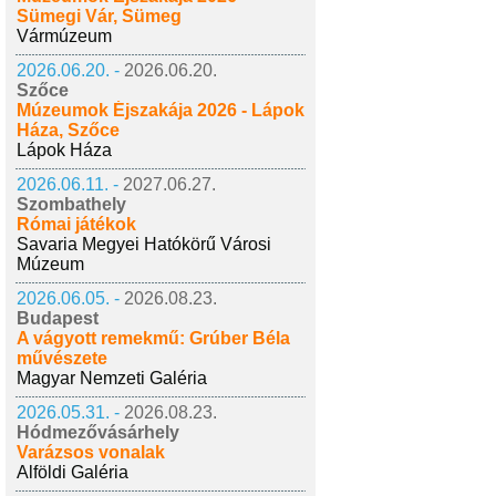
Sümegi Vár, Sümeg
Vármúzeum
2026.06.20. -
2026.06.20.
Szőce
Múzeumok Éjszakája 2026 - Lápok
Háza, Szőce
Lápok Háza
2026.06.11. -
2027.06.27.
Szombathely
Római játékok
Savaria Megyei Hatókörű Városi
Múzeum
2026.06.05. -
2026.08.23.
Budapest
A vágyott remekmű: Grúber Béla
művészete
Magyar Nemzeti Galéria
2026.05.31. -
2026.08.23.
Hódmezővásárhely
Varázsos vonalak
Alföldi Galéria