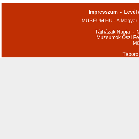
Impresszum
-
Levél 
MUSEUM.HU - A Magyar M
Tájházak Napja
-
M
Múzeumok Őszi Fes
Mű
Táboro