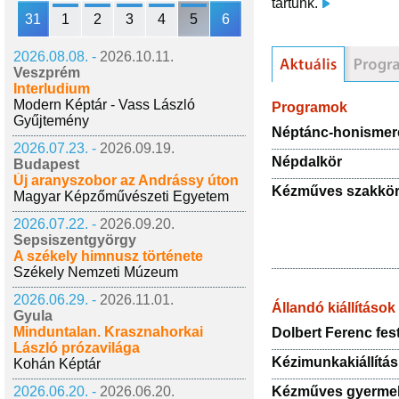
tartunk.
31
1
2
3
4
5
6
2026.08.08. -
2026.10.11.
Veszprém
Interludium
Modern Képtár - Vass László
Programok
Gyűjtemény
Néptánc-honismere
2026.07.23. -
2026.09.19.
Népdalkör
Budapest
Új aranyszobor az Andrássy úton
Kézműves szakkö
Magyar Képzőművészeti Egyetem
2026.07.22. -
2026.09.20.
Sepsiszentgyörgy
A székely himnusz története
Székely Nemzeti Múzeum
2026.06.29. -
2026.11.01.
Állandó kiállítások
Gyula
Minduntalan. Krasznahorkai
Dolbert Ferenc fe
László prózavilága
Kézimunkakiállítás
Kohán Képtár
Kézműves gyerm
2026.06.20. -
2026.06.20.