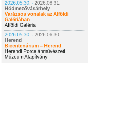
2026.05.30. -
2026.08.31.
Hódmezővásárhely
Varázsos vonalak az Alföldi
Galériában
Alföldi Galéria
2026.05.30. -
2026.06.30.
Herend
Bicentenárium – Herend
Herendi Porcelánművészeti
Múzeum Alapítvány