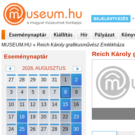
MUSEUM.HU
»
Reich Károly grafikusművész Emlékháza
Reich Károly
Eseménynaptár
2026. AUGUSZTUS
27
28
29
30
31
1
2
3
4
5
6
7
8
9
10
11
12
13
14
15
16
17
18
19
20
21
22
23
24
25
26
27
28
29
30