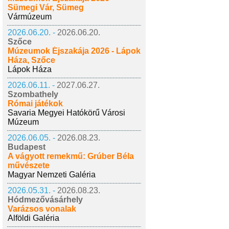
Sümegi Vár, Sümeg
Vármúzeum
2026.06.20. -
2026.06.20.
Szőce
Múzeumok Éjszakája 2026 - Lápok
Háza, Szőce
Lápok Háza
2026.06.11. -
2027.06.27.
Szombathely
Római játékok
Savaria Megyei Hatókörű Városi
Múzeum
2026.06.05. -
2026.08.23.
Budapest
A vágyott remekmű: Grúber Béla
művészete
Magyar Nemzeti Galéria
2026.05.31. -
2026.08.23.
Hódmezővásárhely
Varázsos vonalak
Alföldi Galéria