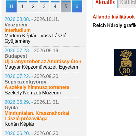
31
1
2
3
4
5
6
Állandó kiállítások
2026.08.08. -
2026.10.11.
Veszprém
Reich Károly grafik
Interludium
Modern Képtár - Vass László
Gyűjtemény
2026.07.23. -
2026.09.19.
Budapest
Új aranyszobor az Andrássy úton
Magyar Képzőművészeti Egyetem
2026.07.22. -
2026.09.20.
Sepsiszentgyörgy
A székely himnusz története
Székely Nemzeti Múzeum
2026.06.29. -
2026.11.01.
Gyula
Minduntalan. Krasznahorkai
László prózavilága
Kohán Képtár
2026.06.20. -
2026.06.20.