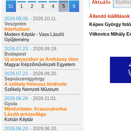
31
1
2
3
4
5
6
Állandó kiállítások
2026.08.08. -
2026.10.11.
Veszprém
Képes György fotóm
Interludium
Vitkovics Mihály 
Modern Képtár - Vass László
Gyűjtemény
2026.07.23. -
2026.09.19.
Budapest
Új aranyszobor az Andrássy úton
Magyar Képzőművészeti Egyetem
2026.07.22. -
2026.09.20.
Sepsiszentgyörgy
A székely himnusz története
Székely Nemzeti Múzeum
2026.06.29. -
2026.11.01.
Gyula
Minduntalan. Krasznahorkai
László prózavilága
Kohán Képtár
2026.06.20. -
2026.06.20.