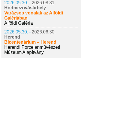
2026.05.30. -
2026.08.31.
Hódmezővásárhely
Varázsos vonalak az Alföldi
Galériában
Alföldi Galéria
2026.05.30. -
2026.06.30.
Herend
Bicentenárium – Herend
Herendi Porcelánművészeti
Múzeum Alapítvány