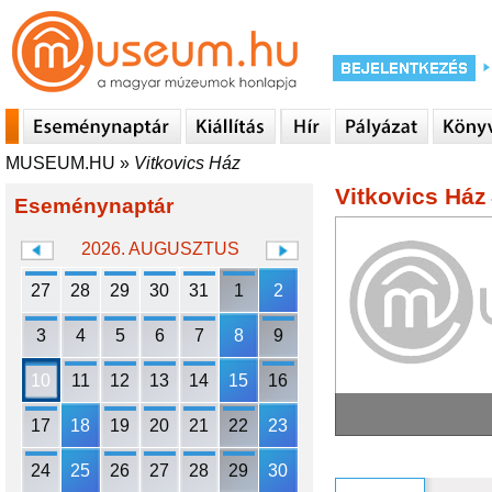
MUSEUM.HU
»
Vitkovics Ház
Vitkovics Ház
Eseménynaptár
2026. AUGUSZTUS
27
28
29
30
31
1
2
3
4
5
6
7
8
9
10
11
12
13
14
15
16
17
18
19
20
21
22
23
24
25
26
27
28
29
30