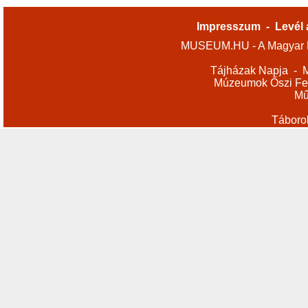
Impresszum
-
Levél 
MUSEUM.HU - A Magyar M
Tájházak Napja
-
M
Múzeumok Őszi Fes
Mű
Táboro