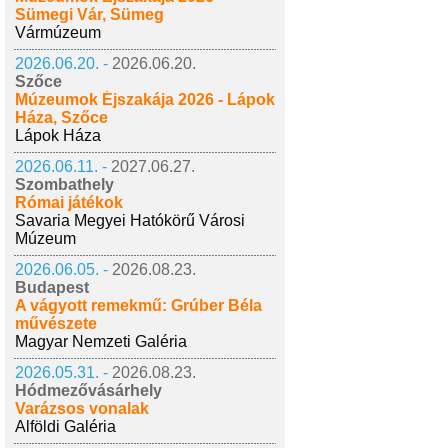
Sümegi Vár, Sümeg
Vármúzeum
2026.06.20. -
2026.06.20.
Szőce
Múzeumok Éjszakája 2026 - Lápok
Háza, Szőce
Lápok Háza
2026.06.11. -
2027.06.27.
Szombathely
Római játékok
Savaria Megyei Hatókörű Városi
Múzeum
2026.06.05. -
2026.08.23.
Budapest
A vágyott remekmű: Grúber Béla
művészete
Magyar Nemzeti Galéria
2026.05.31. -
2026.08.23.
Hódmezővásárhely
Varázsos vonalak
Alföldi Galéria