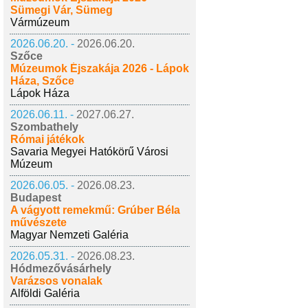
Sümegi Vár, Sümeg
Vármúzeum
2026.06.20. -
2026.06.20.
Szőce
Múzeumok Éjszakája 2026 - Lápok
Háza, Szőce
Lápok Háza
2026.06.11. -
2027.06.27.
Szombathely
Római játékok
Savaria Megyei Hatókörű Városi
Múzeum
2026.06.05. -
2026.08.23.
Budapest
A vágyott remekmű: Grúber Béla
művészete
Magyar Nemzeti Galéria
2026.05.31. -
2026.08.23.
Hódmezővásárhely
Varázsos vonalak
Alföldi Galéria