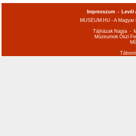
Impresszum
-
Levél 
MUSEUM.HU - A Magyar M
Tájházak Napja
-
M
Múzeumok Őszi Fes
Mű
Táboro