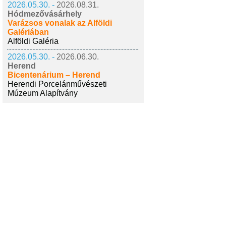
2026.05.30. -
2026.08.31.
Hódmezővásárhely
Varázsos vonalak az Alföldi
Galériában
Alföldi Galéria
2026.05.30. -
2026.06.30.
Herend
Bicentenárium – Herend
Herendi Porcelánművészeti
Múzeum Alapítvány