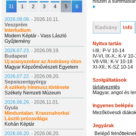
hiszen a summáslányo
31
1
2
3
4
5
6
2026.08.08. -
2026.10.11.
Veszprém
Interludium
Modern Képtár - Vass László
Gyűjtemény
Nyitva tartás
I-III.: P-V 10-14
2026.07.23. -
2026.09.19.
IV-VI, IX-X.: K-V 10
Budapest
VII-VIII.: K-V 10-18
Új aranyszobor az Andrássy úton
XI-XII.: K-SZ 10-14
Magyar Képzőművészeti Egyetem
2026.07.22. -
2026.09.20.
Szolgáltatások
Sepsiszentgyörgy
tárlatvezetés
A székely himnusz története
Magyar, angol és le
Székely Nemzeti Múzeum
2026.06.29. -
2026.11.01.
Ingyenes belépés
Gyula
Mezőkövesdi diákok
Minduntalan. Krasznahorkai
László prózavilága
Kohán Képtár
Jegyárak
Belépő felnőttekne
2026.06.20. -
2026.06.20.