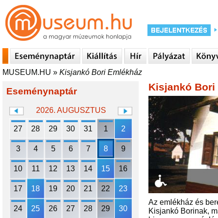
MUSEUM.HU
»
Kisjankó Bori Emlékház
Kisjankó Bori
Eseménynaptár
2026. AUGUSZTUS
27
28
29
30
31
1
2
3
4
5
6
7
8
9
10
11
12
13
14
15
16
17
18
19
20
21
22
23
Az emlékház és bere
24
25
26
27
28
29
30
Kisjankó Borinak, m