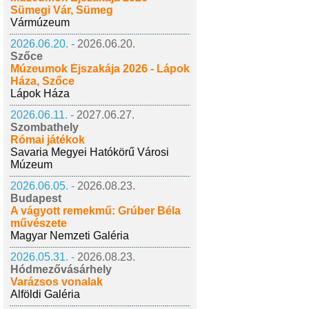
Sümegi Vár, Sümeg
Vármúzeum
2026.06.20. -
2026.06.20.
Szőce
Múzeumok Éjszakája 2026 - Lápok
Háza, Szőce
Lápok Háza
2026.06.11. -
2027.06.27.
Szombathely
Római játékok
Savaria Megyei Hatókörű Városi
Múzeum
2026.06.05. -
2026.08.23.
Budapest
A vágyott remekmű: Grúber Béla
művészete
Magyar Nemzeti Galéria
2026.05.31. -
2026.08.23.
Hódmezővásárhely
Varázsos vonalak
Alföldi Galéria