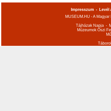
Impresszum
-
Levél 
MUSEUM.HU - A Magyar M
Tájházak Napja
-
M
Múzeumok Őszi Fes
Mű
Táboro