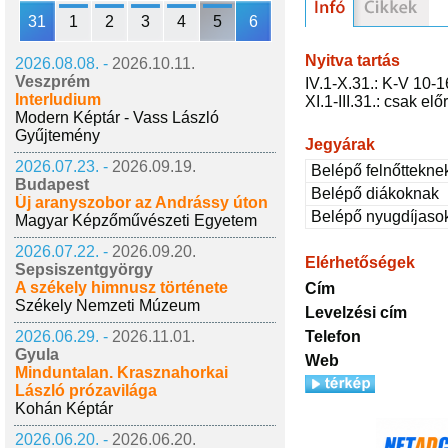
31
1
2
3
4
5
6
Nyitva tartás
2026.08.08. -
2026.10.11.
Veszprém
IV.1-X.31.: K-V 10-1
Interludium
XI.1-III.31.: csak e
Modern Képtár - Vass László
Gyűjtemény
Jegyárak
2026.07.23. -
2026.09.19.
Belépő felnőttekne
Budapest
Belépő diákoknak
Új aranyszobor az Andrássy úton
Belépő nyugdíjaso
Magyar Képzőművészeti Egyetem
2026.07.22. -
2026.09.20.
Elérhetőségek
Sepsiszentgyörgy
A székely himnusz története
Cím
Székely Nemzeti Múzeum
Levelzési cím
2026.06.29. -
2026.11.01.
Telefon
Gyula
Web
Minduntalan. Krasznahorkai
László prózavilága
Kohán Képtár
2026.06.20. -
2026.06.20.