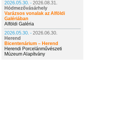
2026.05.30. -
2026.08.31.
Hódmezővásárhely
Varázsos vonalak az Alföldi
Galériában
Alföldi Galéria
2026.05.30. -
2026.06.30.
Herend
Bicentenárium – Herend
Herendi Porcelánművészeti
Múzeum Alapítvány