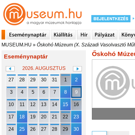
MUSEUM.HU
»
Őskohó Múzeum (X. Századi Vasolvasztó Műh
Őskohó Múzeu
Eseménynaptár
2026. AUGUSZTUS
27
28
29
30
31
1
2
3
4
5
6
7
8
9
10
11
12
13
14
15
16
17
18
19
20
21
22
23
24
25
26
27
28
29
30