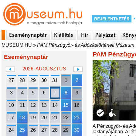
MUSEUM.HU
»
PAM Pénzügyőr- és Adózástörténeti Múzeum
PAM Pénzügyő
Eseménynaptár
2026. AUGUSZTUS
27
28
29
30
31
1
2
3
4
5
6
7
8
9
10
11
12
13
14
15
16
17
18
19
20
21
22
23
A Pénzügyőr- és Adó
24
25
26
27
28
29
30
laktanyájában. A lét