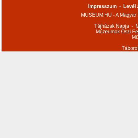
Impresszum
-
Levél 
MUSEUM.HU - A Magyar M
Tájházak Napja
-
M
Múzeumok Őszi Fes
Mű
Táboro