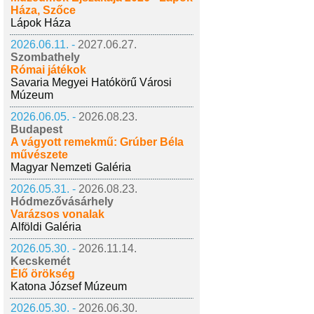
Háza, Szőce
Lápok Háza
2026.06.11. -
2027.06.27.
Szombathely
Római játékok
Savaria Megyei Hatókörű Városi
Múzeum
2026.06.05. -
2026.08.23.
Budapest
A vágyott remekmű: Grúber Béla
művészete
Magyar Nemzeti Galéria
2026.05.31. -
2026.08.23.
Hódmezővásárhely
Varázsos vonalak
Alföldi Galéria
2026.05.30. -
2026.11.14.
Kecskemét
Élő örökség
Katona József Múzeum
2026.05.30. -
2026.06.30.