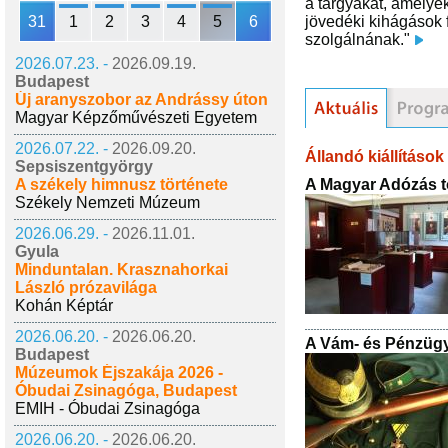
a tárgyakat, amelyek
31
1
2
3
4
5
6
jövedéki kihágások 
szolgálnának."
2026.07.23. -
2026.09.19.
Budapest
Új aranyszobor az Andrássy úton
Magyar Képzőművészeti Egyetem
2026.07.22. -
2026.09.20.
Állandó kiállítások
Sepsiszentgyörgy
A Magyar Adózás t
A székely himnusz története
Székely Nemzeti Múzeum
2026.06.29. -
2026.11.01.
Gyula
Minduntalan. Krasznahorkai
László prózavilága
Kohán Képtár
2026.06.20. -
2026.06.20.
A Vám- és Pénzügy
Budapest
Múzeumok Éjszakája 2026 -
Óbudai Zsinagóga, Budapest
EMIH - Óbudai Zsinagóga
2026.06.20. -
2026.06.20.