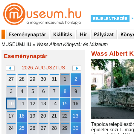
MUSEUM.HU
»
Wass Albert Könyvtár és Múzeum
Wass Albert 
Eseménynaptár
2026. AUGUSZTUS
27
28
29
30
31
1
2
3
4
5
6
7
8
9
10
11
12
13
14
15
16
17
18
19
20
21
22
23
Tapolca településtör
24
25
26
27
28
29
30
épületei közül - ma