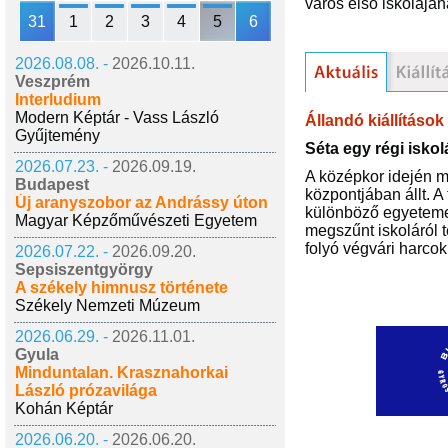
város első iskolájá
31
1
2
3
4
5
6
2026.08.08. -
2026.10.11.
Veszprém
Interludium
Modern Képtár - Vass László
Állandó kiállítások
Gyűjtemény
Séta egy régi isko
2026.07.23. -
2026.09.19.
A középkor idején m
Budapest
központjában állt. A
Új aranyszobor az Andrássy úton
különböző egyetemei
Magyar Képzőművészeti Egyetem
megszűnt iskoláról 
folyó végvári harcok
2026.07.22. -
2026.09.20.
Sepsiszentgyörgy
A székely himnusz története
Székely Nemzeti Múzeum
2026.06.29. -
2026.11.01.
Gyula
Minduntalan. Krasznahorkai
László prózavilága
Kohán Képtár
2026.06.20. -
2026.06.20.