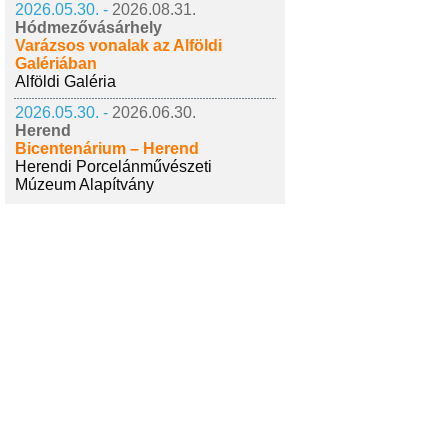
2026.05.30. -
2026.08.31.
Hódmezővásárhely
Varázsos vonalak az Alföldi
Galériában
Alföldi Galéria
2026.05.30. -
2026.06.30.
Herend
Bicentenárium – Herend
Herendi Porcelánművészeti
Múzeum Alapítvány