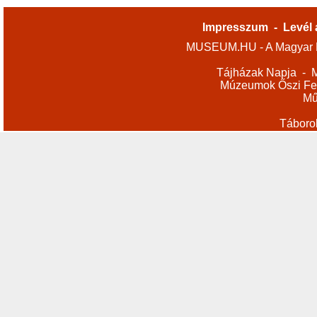
Impresszum
-
Levél 
MUSEUM.HU - A Magyar M
Tájházak Napja
-
M
Múzeumok Őszi Fes
Mű
Táboro