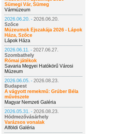
Sümegi Vár, Sümeg
Vármúzeum
2026.06.20. -
2026.06.20.
Szőce
Múzeumok Éjszakája 2026 - Lápok
Háza, Szőce
Lápok Háza
2026.06.11. -
2027.06.27.
Szombathely
Római játékok
Savaria Megyei Hatókörű Városi
Múzeum
2026.06.05. -
2026.08.23.
Budapest
A vágyott remekmű: Grúber Béla
művészete
Magyar Nemzeti Galéria
2026.05.31. -
2026.08.23.
Hódmezővásárhely
Varázsos vonalak
Alföldi Galéria