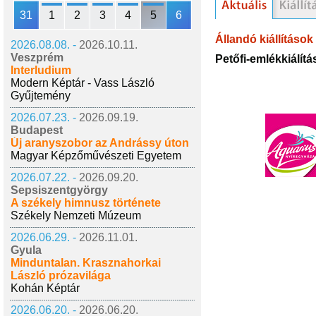
31
1
2
3
4
5
6
Állandó kiállítások
2026.08.08. -
2026.10.11.
Veszprém
Petőfi-emlékkiálítá
Interludium
Modern Képtár - Vass László
Gyűjtemény
2026.07.23. -
2026.09.19.
Budapest
Új aranyszobor az Andrássy úton
Magyar Képzőművészeti Egyetem
2026.07.22. -
2026.09.20.
Sepsiszentgyörgy
A székely himnusz története
Székely Nemzeti Múzeum
2026.06.29. -
2026.11.01.
Gyula
Minduntalan. Krasznahorkai
László prózavilága
Kohán Képtár
2026.06.20. -
2026.06.20.