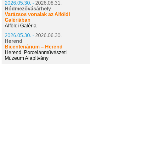
2026.05.30. -
2026.08.31.
Hódmezővásárhely
Varázsos vonalak az Alföldi
Galériában
Alföldi Galéria
2026.05.30. -
2026.06.30.
Herend
Bicentenárium – Herend
Herendi Porcelánművészeti
Múzeum Alapítvány