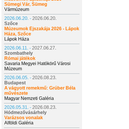
Sümegi Vár, Sümeg
Vármúzeum
2026.06.20. -
2026.06.20.
Szőce
Múzeumok Éjszakája 2026 - Lápok
Háza, Szőce
Lápok Háza
2026.06.11. -
2027.06.27.
Szombathely
Római játékok
Savaria Megyei Hatókörű Városi
Múzeum
2026.06.05. -
2026.08.23.
Budapest
A vágyott remekmű: Grúber Béla
művészete
Magyar Nemzeti Galéria
2026.05.31. -
2026.08.23.
Hódmezővásárhely
Varázsos vonalak
Alföldi Galéria