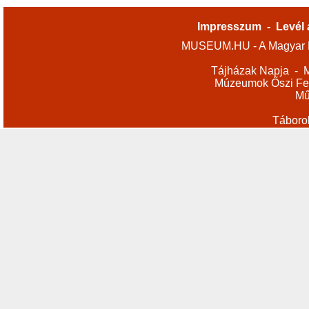
Impresszum
-
Levél 
MUSEUM.HU - A Magyar M
Tájházak Napja
-
M
Múzeumok Őszi Fes
Mű
Táboro