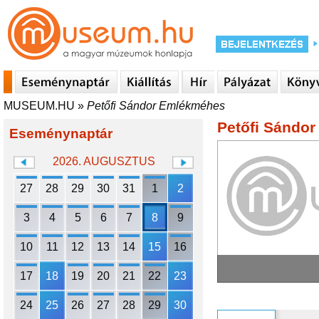
MUSEUM.HU
»
Petőfi Sándor Emlékméhes
Petőfi Sándo
Eseménynaptár
2026. AUGUSZTUS
27
28
29
30
31
1
2
3
4
5
6
7
8
9
10
11
12
13
14
15
16
17
18
19
20
21
22
23
24
25
26
27
28
29
30