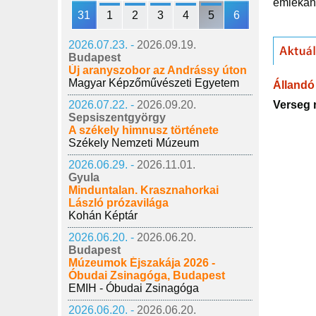
emlékan
31
1
2
3
4
5
6
2026.07.23. -
2026.09.19.
Budapest
Új aranyszobor az Andrássy úton
Magyar Képzőművészeti Egyetem
Állandó 
Verseg 
2026.07.22. -
2026.09.20.
Sepsiszentgyörgy
A székely himnusz története
Székely Nemzeti Múzeum
2026.06.29. -
2026.11.01.
Gyula
Minduntalan. Krasznahorkai
László prózavilága
Kohán Képtár
2026.06.20. -
2026.06.20.
Budapest
Múzeumok Éjszakája 2026 -
Óbudai Zsinagóga, Budapest
EMIH - Óbudai Zsinagóga
2026.06.20. -
2026.06.20.