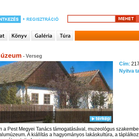
múzeum
- Verseg
Cím:
217
Nyitva t
 a Pest Megyei Tanács támogatásával, muzeológus szakemberek
lumúzeum. A kiállítás a hagyományos lakáskultúra, a táplálkozá