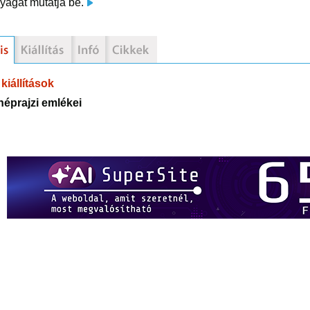
yagát mutatja be.
kiállítások
néprajzi emlékei