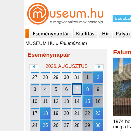
MUSEUM.HU
»
Falumúzeum
Falu
Eseménynaptár
2026. AUGUSZTUS
27
28
29
30
31
1
2
3
4
5
6
7
8
9
10
11
12
13
14
15
16
17
18
19
20
21
22
23
1974-ben
24
25
26
27
28
29
30
meg a Fa