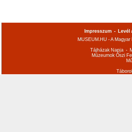
Impresszum
-
Levél 
MUSEUM.HU - A Magyar M
Tájházak Napja
-
M
Múzeumok Őszi Fes
Mű
Táboro