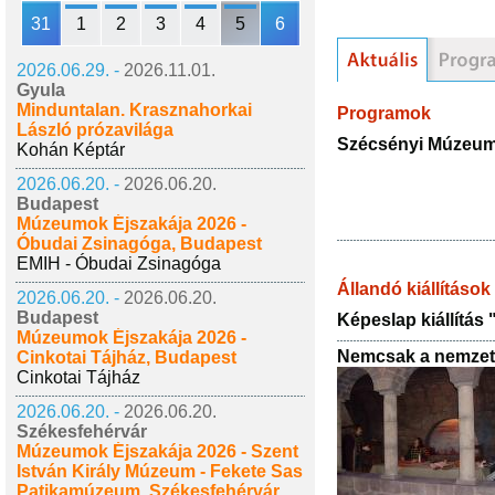
31
1
2
3
4
5
6
2026.06.29. -
2026.11.01.
Gyula
Minduntalan. Krasznahorkai
Programok
László prózavilága
Szécsényi Múzeumb
Kohán Képtár
2026.06.20. -
2026.06.20.
Budapest
Múzeumok Éjszakája 2026 -
Óbudai Zsinagóga, Budapest
EMIH - Óbudai Zsinagóga
Állandó kiállítások
2026.06.20. -
2026.06.20.
Budapest
Képeslap kiállítás
Múzeumok Éjszakája 2026 -
Nemcsak a nemzetn
Cinkotai Tájház, Budapest
Cinkotai Tájház
2026.06.20. -
2026.06.20.
Székesfehérvár
Múzeumok Éjszakája 2026 - Szent
István Király Múzeum - Fekete Sas
Patikamúzeum, Székesfehérvár