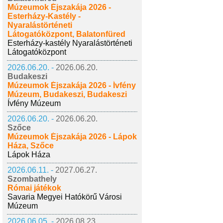
Múzeumok Éjszakája 2026 -
Esterházy-Kastély -
Nyaralástörténeti
Látogatóközpont, Balatonfüred
Esterházy-kastély Nyaralástörténeti
Látogatóközpont
2026.06.20. -
2026.06.20.
Budakeszi
Múzeumok Éjszakája 2026 - Ívfény
Múzeum, Budakeszi, Budakeszi
Ívfény Múzeum
2026.06.20. -
2026.06.20.
Szőce
Múzeumok Éjszakája 2026 - Lápok
Háza, Szőce
Lápok Háza
2026.06.11. -
2027.06.27.
Szombathely
Római játékok
Savaria Megyei Hatókörű Városi
Múzeum
2026.06.05. -
2026.08.23.