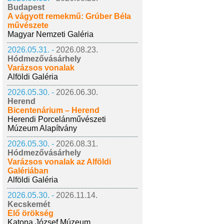
Budapest
A vágyott remekmű: Grúber Béla
művészete
Magyar Nemzeti Galéria
2026.05.31. -
2026.08.23.
Hódmezővásárhely
Varázsos vonalak
Alföldi Galéria
2026.05.30. -
2026.06.30.
Herend
Bicentenárium – Herend
Herendi Porcelánművészeti
Múzeum Alapítvány
2026.05.30. -
2026.08.31.
Hódmezővásárhely
Varázsos vonalak az Alföldi
Galériában
Alföldi Galéria
2026.05.30. -
2026.11.14.
Kecskemét
Élő örökség
Katona József Múzeum