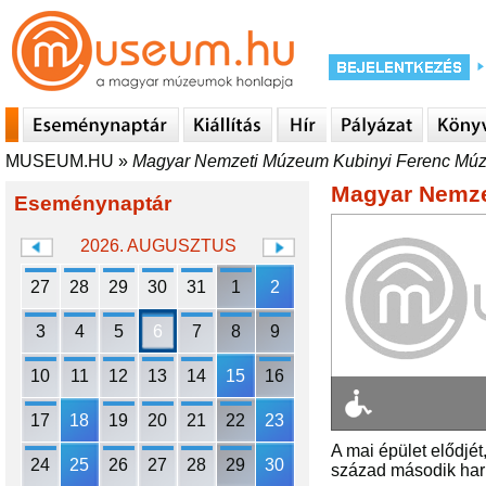
MUSEUM.HU
»
Magyar Nemzeti Múzeum Kubinyi Ferenc Mú
Magyar Nemze
Eseménynaptár
2026. AUGUSZTUS
27
28
29
30
31
1
2
3
4
5
6
7
8
9
10
11
12
13
14
15
16
17
18
19
20
21
22
23
A mai épület elődjé
24
25
26
27
28
29
30
század második harm