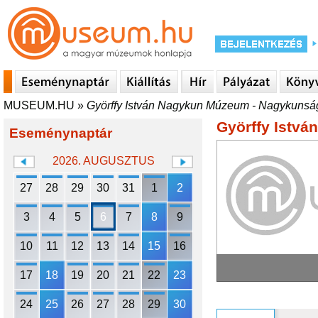
MUSEUM.HU
»
Györffy István Nagykun Múzeum - Nagykunsá
Györffy Istv
Eseménynaptár
2026. AUGUSZTUS
27
28
29
30
31
1
2
3
4
5
6
7
8
9
10
11
12
13
14
15
16
17
18
19
20
21
22
23
24
25
26
27
28
29
30