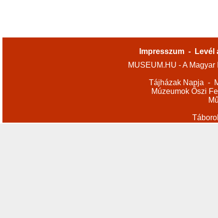
Impresszum
-
Levél 
MUSEUM.HU - A Magyar M
Tájházak Napja
-
M
Múzeumok Őszi Fes
Mű
Táboro