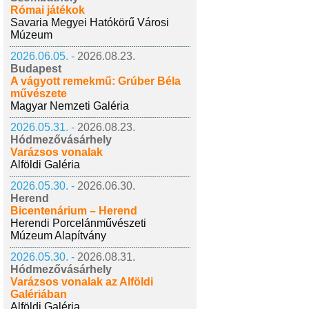
Római játékok
Savaria Megyei Hatókörű Városi
Múzeum
2026.06.05. -
2026.08.23.
Budapest
A vágyott remekmű: Grúber Béla
művészete
Magyar Nemzeti Galéria
2026.05.31. -
2026.08.23.
Hódmezővásárhely
Varázsos vonalak
Alföldi Galéria
2026.05.30. -
2026.06.30.
Herend
Bicentenárium – Herend
Herendi Porcelánművészeti
Múzeum Alapítvány
2026.05.30. -
2026.08.31.
Hódmezővásárhely
Varázsos vonalak az Alföldi
Galériában
Alföldi Galéria