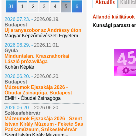
31
1
2
3
4
5
6
Állandó kiállítások
2026.07.23. -
2026.09.19.
Budapest
Kunsági paraszt ent
Új aranyszobor az Andrássy úton
Magyar Képzőművészeti Egyetem
2026.06.29. -
2026.11.01.
Gyula
Minduntalan. Krasznahorkai
László prózavilága
Kohán Képtár
2026.06.20. -
2026.06.20.
Budapest
Múzeumok Éjszakája 2026 -
Óbudai Zsinagóga, Budapest
EMIH - Óbudai Zsinagóga
2026.06.20. -
2026.06.20.
Székesfehérvár
Múzeumok Éjszakája 2026 - Szent
István Király Múzeum - Fekete Sas
Patikamúzeum, Székesfehérvár
Szent István Király Múzeum –