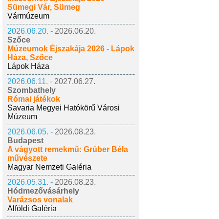
Sümegi Vár, Sümeg
Vármúzeum
2026.06.20. -
2026.06.20.
Szőce
Múzeumok Éjszakája 2026 - Lápok
Háza, Szőce
Lápok Háza
2026.06.11. -
2027.06.27.
Szombathely
Római játékok
Savaria Megyei Hatókörű Városi
Múzeum
2026.06.05. -
2026.08.23.
Budapest
A vágyott remekmű: Grúber Béla
művészete
Magyar Nemzeti Galéria
2026.05.31. -
2026.08.23.
Hódmezővásárhely
Varázsos vonalak
Alföldi Galéria