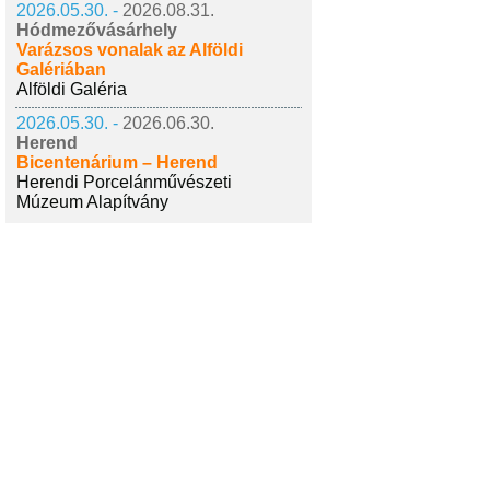
2026.05.30. -
2026.08.31.
Hódmezővásárhely
Varázsos vonalak az Alföldi
Galériában
Alföldi Galéria
2026.05.30. -
2026.06.30.
Herend
Bicentenárium – Herend
Herendi Porcelánművészeti
Múzeum Alapítvány