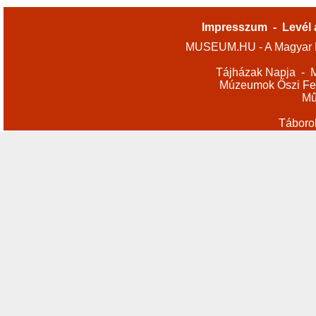
Impresszum
-
Levél 
MUSEUM.HU - A Magyar M
Tájházak Napja
-
M
Múzeumok Őszi Fes
Mű
Táboro