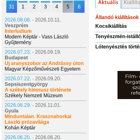
31
1
2
3
4
5
6
Állandó kiállítások
2026.08.08. -
2026.10.11.
Veszprém
Kocsikiállítás
Interludium
Tenyészmén-istáll
Modern Képtár - Vass László
Gyűjtemény
Lótenyésztés történe
2026.07.23. -
2026.09.19.
Budapest
Új aranyszobor az Andrássy úton
Magyar Képzőművészeti Egyetem
2026.07.22. -
2026.09.20.
Sepsiszentgyörgy
A székely himnusz története
Székely Nemzeti Múzeum
2026.06.29. -
2026.11.01.
Gyula
Minduntalan. Krasznahorkai
László prózavilága
Kohán Képtár
2026.06.20. -
2026.06.20.