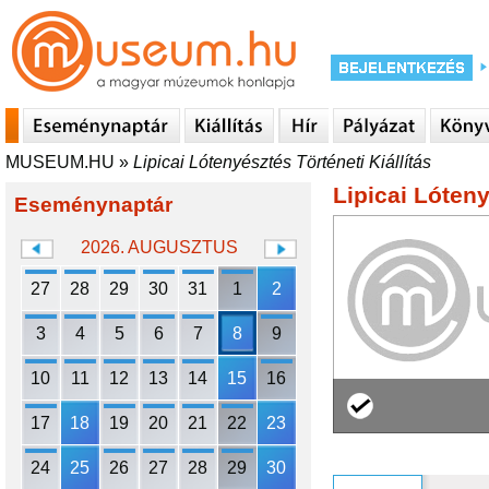
MUSEUM.HU
»
Lipicai Lótenyésztés Történeti Kiállítás
Lipicai Lóteny
Eseménynaptár
2026. AUGUSZTUS
27
28
29
30
31
1
2
3
4
5
6
7
8
9
10
11
12
13
14
15
16
17
18
19
20
21
22
23
24
25
26
27
28
29
30