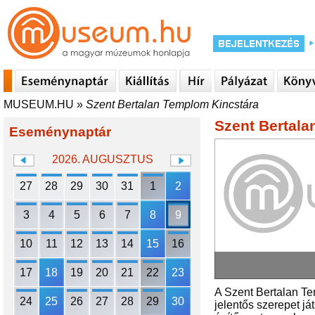
MUSEUM.HU
»
Szent Bertalan Templom Kincstára
Szent Bertala
Eseménynaptár
2026. AUGUSZTUS
27
28
29
30
31
1
2
3
4
5
6
7
8
9
10
11
12
13
14
15
16
17
18
19
20
21
22
23
A Szent Bertalan Te
24
25
26
27
28
29
30
jelentős szerepet j