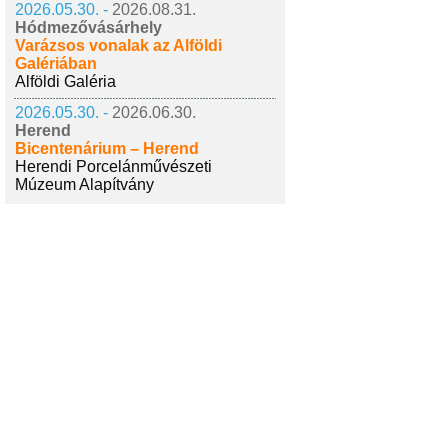
2026.05.30. -
2026.08.31.
Hódmezővásárhely
Varázsos vonalak az Alföldi
Galériában
Alföldi Galéria
2026.05.30. -
2026.06.30.
Herend
Bicentenárium – Herend
Herendi Porcelánművészeti
Múzeum Alapítvány