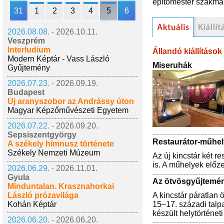
építőmester szakma
31
1
2
3
4
5
6
2026.08.08. -
2026.10.11.
Veszprém
Interludium
Állandó kiállítások
Modern Képtár - Vass László
Miseruhák
Gyűjtemény
2026.07.23. -
2026.09.19.
Budapest
Új aranyszobor az Andrássy úton
Magyar Képzőművészeti Egyetem
2026.07.22. -
2026.09.20.
Sepsiszentgyörgy
Restaurátor-műhe
A székely himnusz története
Székely Nemzeti Múzeum
Az új kincstár két r
is. A műhelyek előze
2026.06.29. -
2026.11.01.
Gyula
Az ötvösgyűjtemé
Minduntalan. Krasznahorkai
A kincstár páratlan 
László prózavilága
15‒17. századi talp
Kohán Képtár
készült helytörténeti
2026.06.20. -
2026.06.20.