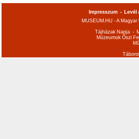
Impresszum
-
Levél 
MUSEUM.HU - A Magyar M
Tájházak Napja
-
M
Múzeumok Őszi Fes
Mű
Táboro