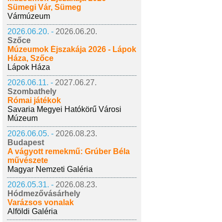
Sümegi Vár, Sümeg
Vármúzeum
2026.06.20. -
2026.06.20.
Szőce
Múzeumok Éjszakája 2026 - Lápok
Háza, Szőce
Lápok Háza
2026.06.11. -
2027.06.27.
Szombathely
Római játékok
Savaria Megyei Hatókörű Városi
Múzeum
2026.06.05. -
2026.08.23.
Budapest
A vágyott remekmű: Grúber Béla
művészete
Magyar Nemzeti Galéria
2026.05.31. -
2026.08.23.
Hódmezővásárhely
Varázsos vonalak
Alföldi Galéria