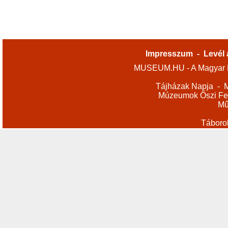
Impresszum
-
Levél 
MUSEUM.HU - A Magyar M
Tájházak Napja
-
M
Múzeumok Őszi Fes
Mű
Táboro