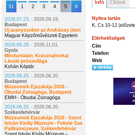
31
1
2
3
4
5
6
Nyitva tartás
2026.07.23. -
2026.09.19.
Budapest
K, Cs 10-12 (előzet
Új aranyszobor az Andrássy úton
Magyar Képzőművészeti Egyetem
Elérhetőségek
2026.06.29. -
2026.11.01.
Cím
Gyula
Telefon
Minduntalan. Krasznahorkai
Web
László prózavilága
Kohán Képtár
2026.06.20. -
2026.06.20.
Budapest
Múzeumok Éjszakája 2026 -
Óbudai Zsinagóga, Budapest
EMIH - Óbudai Zsinagóga
2026.06.20. -
2026.06.20.
Székesfehérvár
Múzeumok Éjszakája 2026 - Szent
István Király Múzeum - Fekete Sas
Patikamúzeum, Székesfehérvár
Szent István Király Múzeum –