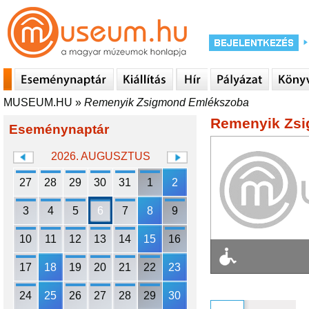
MUSEUM.HU
»
Remenyik Zsigmond Emlékszoba
Remenyik Zs
Eseménynaptár
2026. AUGUSZTUS
27
28
29
30
31
1
2
3
4
5
6
7
8
9
10
11
12
13
14
15
16
17
18
19
20
21
22
23
24
25
26
27
28
29
30