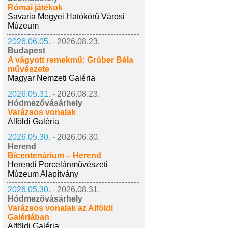
Római játékok
Savaria Megyei Hatókörű Városi
Múzeum
2026.06.05. -
2026.08.23.
Budapest
A vágyott remekmű: Grúber Béla
művészete
Magyar Nemzeti Galéria
2026.05.31. -
2026.08.23.
Hódmezővásárhely
Varázsos vonalak
Alföldi Galéria
2026.05.30. -
2026.06.30.
Herend
Bicentenárium – Herend
Herendi Porcelánművészeti
Múzeum Alapítvány
2026.05.30. -
2026.08.31.
Hódmezővásárhely
Varázsos vonalak az Alföldi
Galériában
Alföldi Galéria