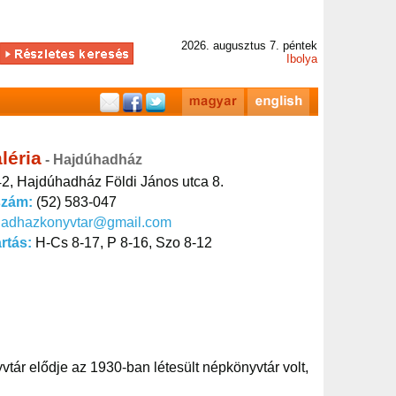
2026. augusztus 7. péntek
Ibolya
léria
- Hajdúhadház
2, Hajdúhadház Földi János utca 8.
szám:
(52) 583-047
hadhazkonyvtar@gmail.com
artás:
H-Cs 8-17, P 8-16, Szo 8-12
vtár elődje az 1930-ban létesült népkönyvtár volt,