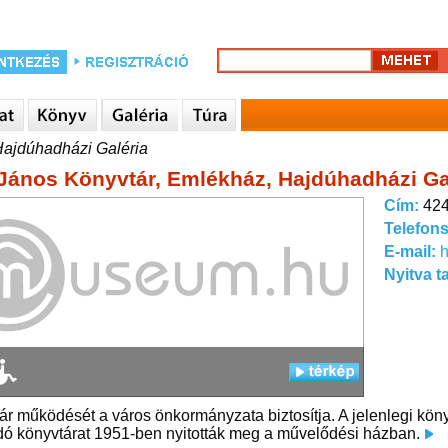
Hajdúhadházi Galéria
 János Könyvtár, Emlékház, Hajdúhadházi Ga
Cím:
424
Telefon
E-mail:
Nyitva t
ár működését a város önkormányzata biztosítja. A jelenlegi köny
dó könyvtárat 1951-ben nyitották meg a művelődési házban.