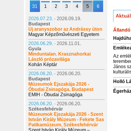
31
1
2
3
4
5
6
2026.07.23. -
2026.09.19.
Budapest
Új aranyszobor az Andrássy úton
Állandó 
Magyar Képzőművészeti Egyetem
Hajdúha
2026.06.29. -
2026.11.01.
Emlékez
Gyula
Minduntalan. Krasznahorkai
Az emlék
László prózavilága
teremben
Kohán Képtár
János sz
kulturál
2026.06.20. -
2026.06.20.
Budapest
Holló L
Múzeumok Éjszakája 2026 -
Óbudai Zsinagóga, Budapest
Égerház
EMIH - Óbudai Zsinagóga
2026.06.20. -
2026.06.20.
Székesfehérvár
Múzeumok Éjszakája 2026 - Szent
István Király Múzeum - Fekete Sas
Patikamúzeum, Székesfehérvár
Szent István Király Múzeum –