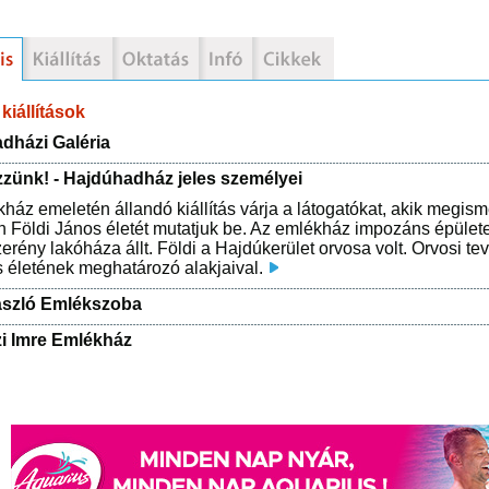
kiállítások
dházi Galéria
zünk! - Hajdúhadház jeles személyei
ház emeletén állandó kiállítás várja a látogatókat, akik megism
 Földi János életét mutatjuk be. Az emlékház impozáns épülete 
erény lakóháza állt. Földi a Hajdúkerület orvosa volt. Orvosi t
is életének meghatározó alakjaival.
ászló Emlékszoba
i Imre Emlékház