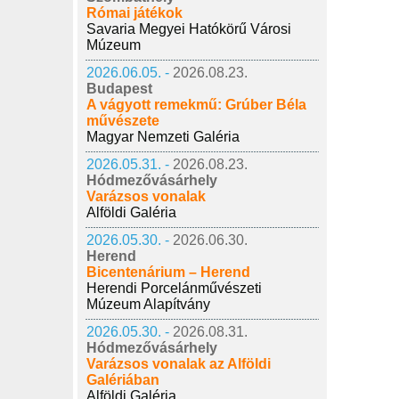
Római játékok
Savaria Megyei Hatókörű Városi
Múzeum
2026.06.05. -
2026.08.23.
Budapest
A vágyott remekmű: Grúber Béla
művészete
Magyar Nemzeti Galéria
2026.05.31. -
2026.08.23.
Hódmezővásárhely
Varázsos vonalak
Alföldi Galéria
2026.05.30. -
2026.06.30.
Herend
Bicentenárium – Herend
Herendi Porcelánművészeti
Múzeum Alapítvány
2026.05.30. -
2026.08.31.
Hódmezővásárhely
Varázsos vonalak az Alföldi
Galériában
Alföldi Galéria