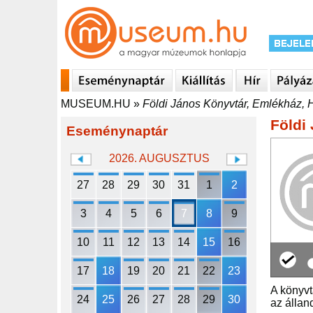
MUSEUM.HU
»
Földi János Könyvtár, Emlékház, 
Földi
Eseménynaptár
2026. AUGUSZTUS
27
28
29
30
31
1
2
3
4
5
6
7
8
9
10
11
12
13
14
15
16
17
18
19
20
21
22
23
A könyvt
24
25
26
27
28
29
30
az állan