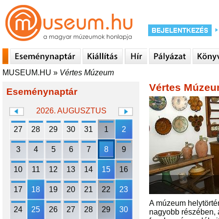
MUSEUM.HU
»
Vértes Múzeum
Vértes Múze
Eseménynaptár
2026. AUGUSZTUS
27
28
29
30
31
1
2
3
4
5
6
7
8
9
10
11
12
13
14
15
16
17
18
19
20
21
22
23
A múzeum helytörténe
24
25
26
27
28
29
30
nagyobb részében, az