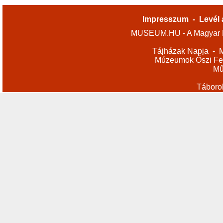
Impresszum
-
Levél 
MUSEUM.HU - A Magyar M
Tájházak Napja
-
M
Múzeumok Őszi Fes
Mű
Táboro