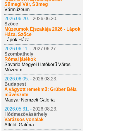
Sümegi Vár, Sümeg
Vármúzeum
2026.06.20. -
2026.06.20.
Szőce
Múzeumok Éjszakája 2026 - Lápok
Háza, Szőce
Lápok Háza
2026.06.11. -
2027.06.27.
Szombathely
Római játékok
Savaria Megyei Hatókörű Városi
Múzeum
2026.06.05. -
2026.08.23.
Budapest
A vágyott remekmű: Grúber Béla
művészete
Magyar Nemzeti Galéria
2026.05.31. -
2026.08.23.
Hódmezővásárhely
Varázsos vonalak
Alföldi Galéria