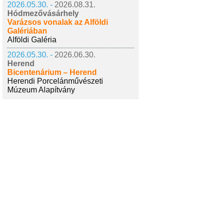
2026.05.30. -
2026.08.31.
Hódmezővásárhely
Varázsos vonalak az Alföldi
Galériában
Alföldi Galéria
2026.05.30. -
2026.06.30.
Herend
Bicentenárium – Herend
Herendi Porcelánművészeti
Múzeum Alapítvány