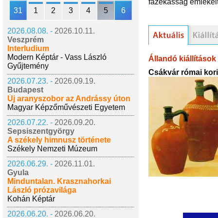
fazekasság emlékeit
31
1
2
3
4
5
6
2026.08.08. -
2026.10.11.
Veszprém
Interludium
Modern Képtár - Vass László
Állandó kiállítások
Gyűjtemény
Csákvár római kori
2026.07.23. -
2026.09.19.
Budapest
Új aranyszobor az Andrássy úton
Magyar Képzőművészeti Egyetem
2026.07.22. -
2026.09.20.
Sepsiszentgyörgy
A székely himnusz története
Székely Nemzeti Múzeum
2026.06.29. -
2026.11.01.
Gyula
Minduntalan. Krasznahorkai
László prózavilága
Kohán Képtár
2026.06.20. -
2026.06.20.