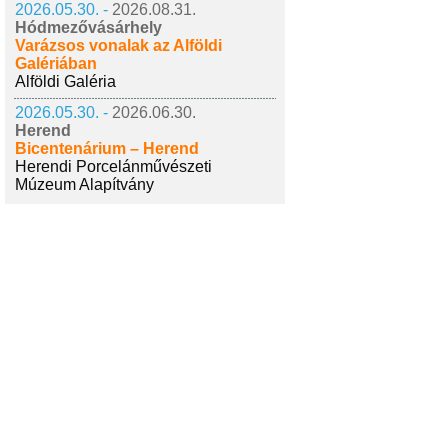
2026.05.30. -
2026.08.31.
Hódmezővásárhely
Varázsos vonalak az Alföldi
Galériában
Alföldi Galéria
2026.05.30. -
2026.06.30.
Herend
Bicentenárium – Herend
Herendi Porcelánművészeti
Múzeum Alapítvány