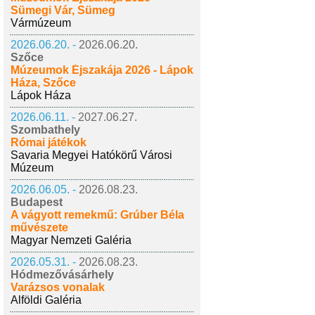
Sümegi Vár, Sümeg
Vármúzeum
2026.06.20. -
2026.06.20.
Szőce
Múzeumok Éjszakája 2026 - Lápok
Háza, Szőce
Lápok Háza
2026.06.11. -
2027.06.27.
Szombathely
Római játékok
Savaria Megyei Hatókörű Városi
Múzeum
2026.06.05. -
2026.08.23.
Budapest
A vágyott remekmű: Grúber Béla
művészete
Magyar Nemzeti Galéria
2026.05.31. -
2026.08.23.
Hódmezővásárhely
Varázsos vonalak
Alföldi Galéria