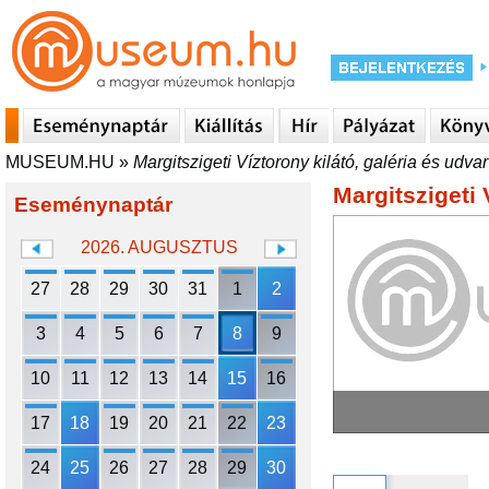
MUSEUM.HU
»
Margitszigeti Víztorony kilátó, galéria és udvar
Margitszigeti 
Eseménynaptár
2026. AUGUSZTUS
27
28
29
30
31
1
2
3
4
5
6
7
8
9
10
11
12
13
14
15
16
17
18
19
20
21
22
23
24
25
26
27
28
29
30