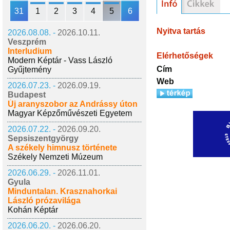
31
1
2
3
4
5
6
Nyitva tartás
2026.08.08. -
2026.10.11.
Veszprém
Interludium
Elérhetőségek
Modern Képtár - Vass László
Cím
Gyűjtemény
Web
2026.07.23. -
2026.09.19.
Budapest
Új aranyszobor az Andrássy úton
Magyar Képzőművészeti Egyetem
2026.07.22. -
2026.09.20.
Sepsiszentgyörgy
A székely himnusz története
Székely Nemzeti Múzeum
2026.06.29. -
2026.11.01.
Gyula
Minduntalan. Krasznahorkai
László prózavilága
Kohán Képtár
2026.06.20. -
2026.06.20.