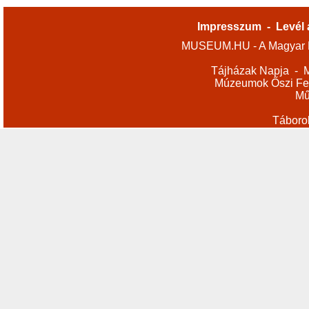
Impresszum
-
Levél 
MUSEUM.HU - A Magyar M
Tájházak Napja
-
M
Múzeumok Őszi Fes
Mű
Táboro