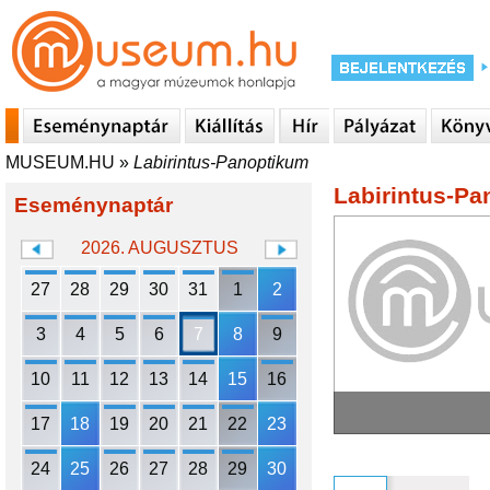
MUSEUM.HU
»
Labirintus-Panoptikum
Labirintus-P
Eseménynaptár
2026. AUGUSZTUS
27
28
29
30
31
1
2
3
4
5
6
7
8
9
10
11
12
13
14
15
16
17
18
19
20
21
22
23
24
25
26
27
28
29
30