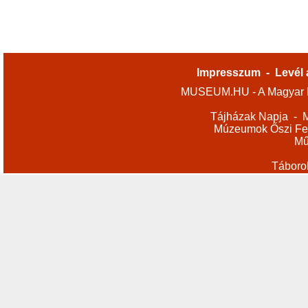
Impresszum
-
Levél 
MUSEUM.HU - A Magyar M
Tájházak Napja
-
M
Múzeumok Őszi Fes
Mű
Táboro