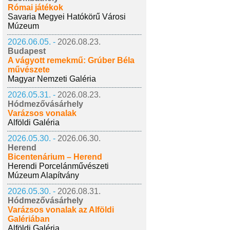
Római játékok
Savaria Megyei Hatókörű Városi
Múzeum
2026.06.05. -
2026.08.23.
Budapest
A vágyott remekmű: Grúber Béla
művészete
Magyar Nemzeti Galéria
2026.05.31. -
2026.08.23.
Hódmezővásárhely
Varázsos vonalak
Alföldi Galéria
2026.05.30. -
2026.06.30.
Herend
Bicentenárium – Herend
Herendi Porcelánművészeti
Múzeum Alapítvány
2026.05.30. -
2026.08.31.
Hódmezővásárhely
Varázsos vonalak az Alföldi
Galériában
Alföldi Galéria