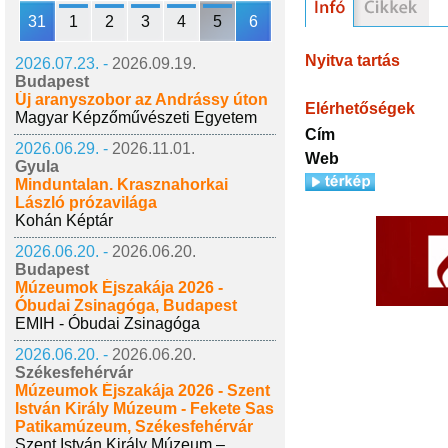
31
1
2
3
4
5
6
Nyitva tartás
2026.07.23. -
2026.09.19.
Budapest
Új aranyszobor az Andrássy úton
Elérhetőségek
Magyar Képzőművészeti Egyetem
Cím
2026.06.29. -
2026.11.01.
Web
Gyula
Minduntalan. Krasznahorkai
László prózavilága
Kohán Képtár
2026.06.20. -
2026.06.20.
Budapest
Múzeumok Éjszakája 2026 -
Óbudai Zsinagóga, Budapest
EMIH - Óbudai Zsinagóga
2026.06.20. -
2026.06.20.
Székesfehérvár
Múzeumok Éjszakája 2026 - Szent
István Király Múzeum - Fekete Sas
Patikamúzeum, Székesfehérvár
Szent István Király Múzeum –