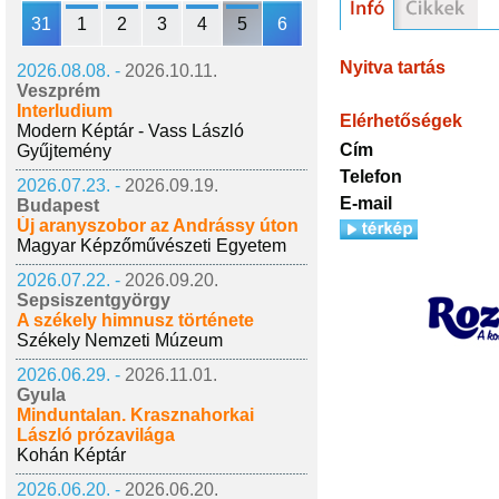
31
1
2
3
4
5
6
Nyitva tartás
2026.08.08. -
2026.10.11.
Veszprém
Interludium
Elérhetőségek
Modern Képtár - Vass László
Cím
Gyűjtemény
Telefon
2026.07.23. -
2026.09.19.
E-mail
Budapest
Új aranyszobor az Andrássy úton
Magyar Képzőművészeti Egyetem
2026.07.22. -
2026.09.20.
Sepsiszentgyörgy
A székely himnusz története
Székely Nemzeti Múzeum
2026.06.29. -
2026.11.01.
Gyula
Minduntalan. Krasznahorkai
László prózavilága
Kohán Képtár
2026.06.20. -
2026.06.20.