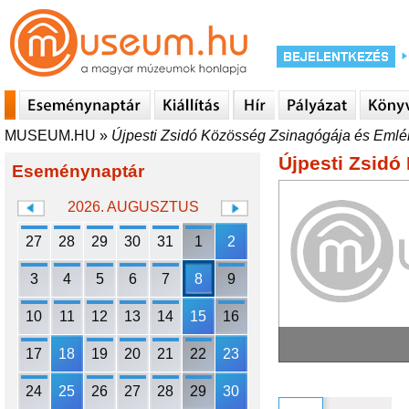
MUSEUM.HU
»
Újpesti Zsidó Közösség Zsinagógája és Emlé
Újpesti Zsidó
Eseménynaptár
2026. AUGUSZTUS
27
28
29
30
31
1
2
3
4
5
6
7
8
9
10
11
12
13
14
15
16
17
18
19
20
21
22
23
24
25
26
27
28
29
30