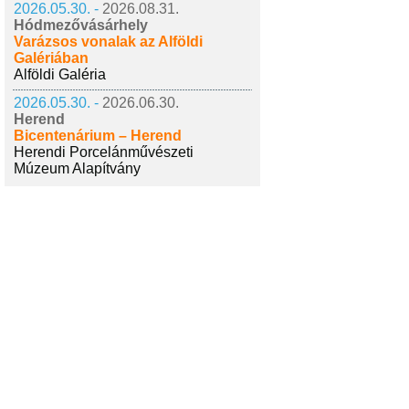
2026.05.30. -
2026.08.31.
Hódmezővásárhely
Varázsos vonalak az Alföldi
Galériában
Alföldi Galéria
2026.05.30. -
2026.06.30.
Herend
Bicentenárium – Herend
Herendi Porcelánművészeti
Múzeum Alapítvány