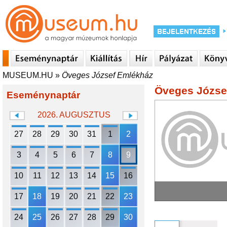
MUSEUM.HU
»
Öveges József Emlékház
Öveges Józse
Eseménynaptár
2026. AUGUSZTUS
27
28
29
30
31
1
2
3
4
5
6
7
8
9
10
11
12
13
14
15
16
17
18
19
20
21
22
23
24
25
26
27
28
29
30