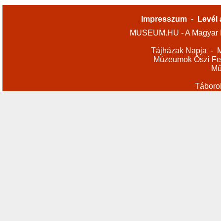
Impresszum
-
Levél 
MUSEUM.HU - A Magyar M
Tájházak Napja
-
M
Múzeumok Őszi Fes
Mű
Táboro