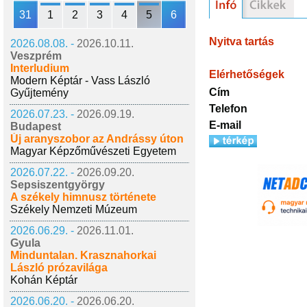
31
1
2
3
4
5
6
Nyitva tartás
2026.08.08. -
2026.10.11.
Veszprém
Interludium
Elérhetőségek
Modern Képtár - Vass László
Cím
Gyűjtemény
Telefon
2026.07.23. -
2026.09.19.
E-mail
Budapest
Új aranyszobor az Andrássy úton
Magyar Képzőművészeti Egyetem
2026.07.22. -
2026.09.20.
Sepsiszentgyörgy
A székely himnusz története
Székely Nemzeti Múzeum
2026.06.29. -
2026.11.01.
Gyula
Minduntalan. Krasznahorkai
László prózavilága
Kohán Képtár
2026.06.20. -
2026.06.20.