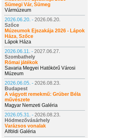
Sümegi Vár, Sümeg
Vármúzeum
2026.06.20. -
2026.06.20.
Szőce
Múzeumok Éjszakája 2026 - Lápok
Háza, Szőce
Lápok Háza
2026.06.11. -
2027.06.27.
Szombathely
Római játékok
Savaria Megyei Hatókörű Városi
Múzeum
2026.06.05. -
2026.08.23.
Budapest
A vágyott remekmű: Grúber Béla
művészete
Magyar Nemzeti Galéria
2026.05.31. -
2026.08.23.
Hódmezővásárhely
Varázsos vonalak
Alföldi Galéria